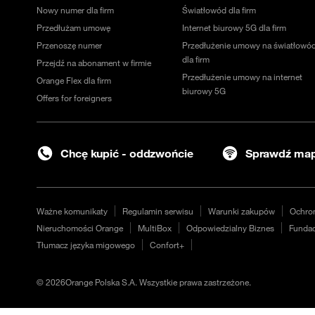
Nowy numer dla firm
Światłowód dla firm
Przedłużam umowę
Internet biurowy 5G dla firm
Przenoszę numer
Przedłużenie umowy na światłowó
dla firm
Przejdź na abonament w firmie
Przedłużenie umowy na internet
Orange Flex dla firm
biurowy 5G
Offers for foreigners
Chcę kupić - oddzwońcie
Sprawdź map
Ważne komunikaty
Regulamin serwisu
Warunki zakupów
Ochro
Nieruchomości Orange
MultiBox
Odpowiedzialny Biznes
Fundac
Tłumacz języka migowego
Confort+
©
2026
Orange Polska S.A. Wszystkie prawa zastrzeżone.