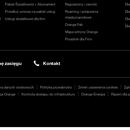
Pakiet Światłowód + Abonament
Regulaminy i cenniki
Dl
Przedłuż umowę na pakiet usług
Roaming i połączenia
Dla
międzynarodowe
d
Usługi dodatkowe dla firm
Dl
Orange Fab
Dl
Mapa witryny Orange
Poradnik dla Firm
ę zasięgu
Kontakt
na danych osobowych
Polityka prywatności
Zmień ustawienia cookies
Zgł
ja Orange
Kontrola dostępu do infrastruktury
Orange Energia
Razem dla p