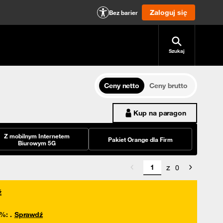
Zaloguj się
Bez barier
Szukaj
Ceny netto
Ceny brutto
Kup na paragon
Z mobilnym Internetem
Pakiet Orange dla Firm
Biurowym 5G
z
0
ź
0%
:
.
Sprawdź