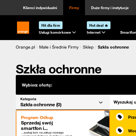
Kategoria
Sortowanie
Klienci indywidualni
Firmy
Duże firmy i instytucje
Hit dla firm
Hot deal 🔥
Strona główna Orange.pl
Usługi komórkowe
Internet
Smartfon
Orange.pl
Małe i Średnie Firmy
Sklep
Szkła ochronne
Szkła ochronne
Wybierz ofertę:
Kategoria
Wyszukaj u
Szkła ochronne (0)
Prz
Program Odkup
Sprzedaj swój
smartfon i...
Wee
...zyskaj bon na zakup nowego