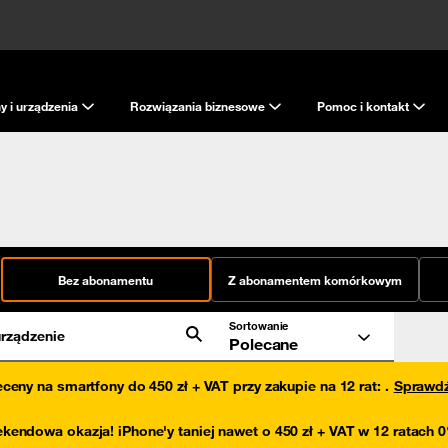
y i urządzenia
Rozwiązania biznesowe
Pomoc i kontakt
Bez abonamentu
Z abonamentem komórkowym
Sortowanie
rządzenie
Polecane
eceny na smartfony do 450 zł + VAT przy zakupie na 12 rat
:
.
Sprawd
kendowa okazja! iPhone'y taniej nawet o 450 zł + VAT w 12 ratach 