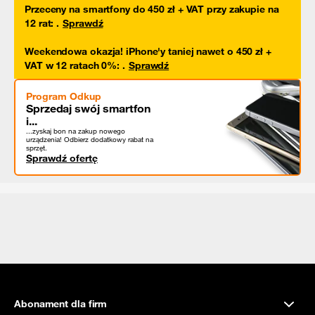
Przeceny na smartfony do 450 zł + VAT przy zakupie na
12 rat
:
.
Sprawdź
Weekendowa okazja! iPhone'y taniej nawet o 450 zł +
VAT w 12 ratach 0%
:
.
Sprawdź
Program Odkup
Sprzedaj swój smartfon
i...
...zyskaj bon na zakup nowego
urządzenia! Odbierz dodatkowy rabat na
sprzęt.
Sprawdź ofertę
Abonament dla firm