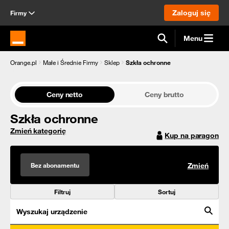
Zaloguj się
Firmy
Menu
Strona główna Orange.pl
Orange.pl
Małe i Średnie Firmy
Sklep
Szkła ochronne
Ceny netto
Ceny brutto
Szkła ochronne
Zmień kategorię
Kup na paragon
Bez abonamentu
Zmień
Filtruj
Sortuj
Wyszukaj urządzenie