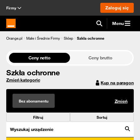
Zaloguj się
Firmy
Menu
Strona główna Orange.pl
Orange.pl
Małe i Średnie Firmy
Sklep
Szkła ochronne
Ceny netto
Ceny brutto
Szkła ochronne
Zmień kategorię
Kup na paragon
Bez abonamentu
Zmień
Filtruj
Sortuj
Wyszukaj urządzenie