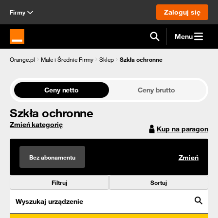
Zaloguj się
Firmy
Menu
Strona główna Orange.pl
Orange.pl
Małe i Średnie Firmy
Sklep
Szkła ochronne
Ceny netto
Ceny brutto
Szkła ochronne
Zmień kategorię
Kup na paragon
Bez abonamentu
Zmień
Filtruj
Sortuj
Wyszukaj urządzenie