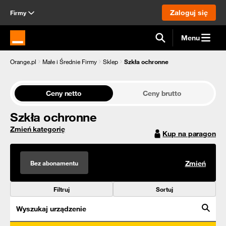
Zaloguj się
Firmy
Menu
Strona główna Orange.pl
Orange.pl
Małe i Średnie Firmy
Sklep
Szkła ochronne
Ceny netto
Ceny brutto
Szkła ochronne
Zmień kategorię
Kup na paragon
Bez abonamentu
Zmień
Filtruj
Sortuj
Wyszukaj urządzenie