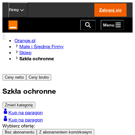
Zaloguj się
Firmy
Menu
Strona główna Orange.pl
Orange.pl
Małe i Średnie Firmy
Sklep
Szkła ochronne
Ceny netto
Ceny brutto
Szkła ochronne
Zmień kategorię
Kup na paragon
Kup na paragon
Wybierz ofertę:
Bez abonamentu
Z abonamentem komórkowym