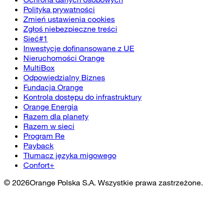
Polityka prywatności
Zmień ustawienia cookies
Zgłoś niebezpieczne treści
Sieć#1
Inwestycje dofinansowane z UE
Nieruchomości Orange
MultiBox
Odpowiedzialny Biznes
Fundacja Orange
Kontrola dostępu do infrastruktury
Orange Energia
Razem dla planety
Razem w sieci
Program Re
Payback
Tłumacz języka migowego
Confort+
©
2026
Orange Polska S.A. Wszystkie prawa zastrzeżone.