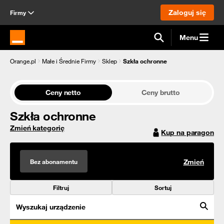
Zaloguj się
Firmy
Menu
Strona główna Orange.pl
Orange.pl
Małe i Średnie Firmy
Sklep
Szkła ochronne
Ceny netto
Ceny brutto
Szkła ochronne
Zmień kategorię
Kup na paragon
Bez abonamentu
Zmień
Filtruj
Sortuj
Wyszukaj urządzenie