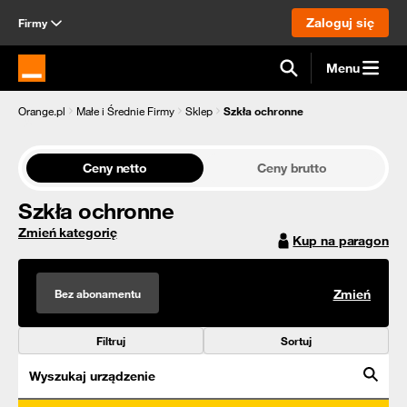
Zaloguj się
Firmy
Menu
Strona główna Orange.pl
Orange.pl
Małe i Średnie Firmy
Sklep
Szkła ochronne
Ceny netto
Ceny brutto
Szkła ochronne
Zmień kategorię
Kup na paragon
Bez abonamentu
Zmień
Filtruj
Sortuj
Wyszukaj urządzenie