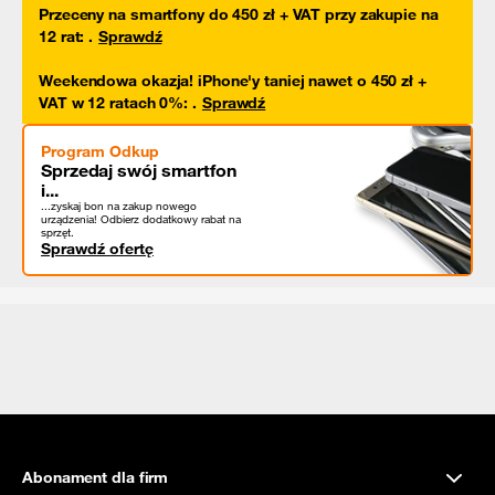
Przeceny na smartfony do 450 zł + VAT przy zakupie na
12 rat
:
.
Sprawdź
Weekendowa okazja! iPhone'y taniej nawet o 450 zł +
VAT w 12 ratach 0%
:
.
Sprawdź
Program Odkup
Sprzedaj swój smartfon
i...
...zyskaj bon na zakup nowego
urządzenia! Odbierz dodatkowy rabat na
sprzęt.
Sprawdź ofertę
Abonament dla firm