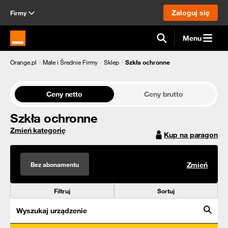
Zaloguj się
Firmy
Menu
Strona główna Orange.pl
Orange.pl
Małe i Średnie Firmy
Sklep
Szkła ochronne
Ceny netto
Ceny brutto
Szkła ochronne
Zmień kategorię
Kup na paragon
Bez abonamentu
Zmień
Filtruj
Sortuj
Wyszukaj urządzenie