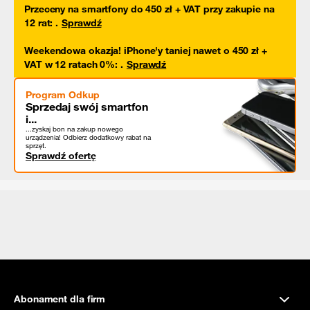
Przeceny na smartfony do 450 zł + VAT przy zakupie na
12 rat
:
.
Sprawdź
Weekendowa okazja! iPhone'y taniej nawet o 450 zł +
VAT w 12 ratach 0%
:
.
Sprawdź
Program Odkup
Sprzedaj swój smartfon
i...
...zyskaj bon na zakup nowego
urządzenia! Odbierz dodatkowy rabat na
sprzęt.
Sprawdź ofertę
Abonament dla firm