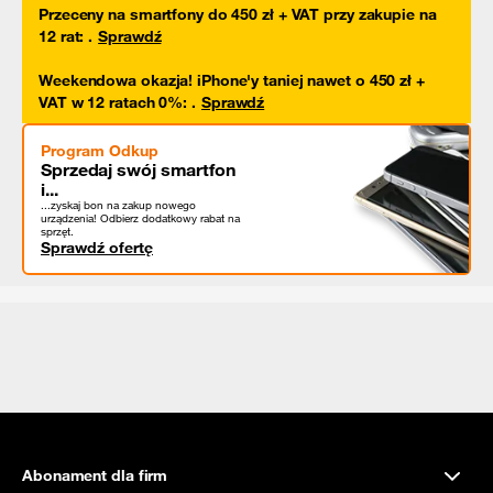
Przeceny na smartfony do 450 zł + VAT przy zakupie na
12 rat
:
.
Sprawdź
Weekendowa okazja! iPhone'y taniej nawet o 450 zł +
VAT w 12 ratach 0%
:
.
Sprawdź
Program Odkup
Sprzedaj swój smartfon
i...
...zyskaj bon na zakup nowego
urządzenia! Odbierz dodatkowy rabat na
sprzęt.
Sprawdź ofertę
Abonament dla firm