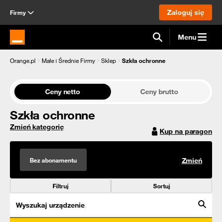
Zaloguj się
Firmy
Menu
Strona główna Orange.pl
Orange.pl
Małe i Średnie Firmy
Sklep
Szkła ochronne
Ceny netto
Ceny brutto
Szkła ochronne
Zmień kategorię
Kup na paragon
Bez abonamentu
Zmień
Filtruj
Sortuj
Wyszukaj urządzenie