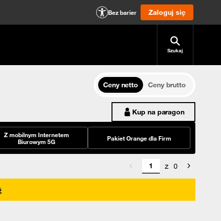
Zaloguj się
Bez barier
Szukaj
Ceny netto
Ceny brutto
Kup na paragon
Z mobilnym Internetem
Pakiet Orange dla Firm
Biurowym 5G
z
0
ź