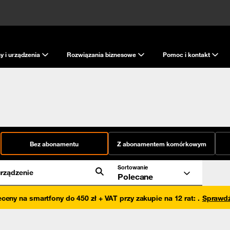
y i urządzenia
Rozwiązania biznesowe
Pomoc i kontakt
Bez abonamentu
Z abonamentem komórkowym
Sortowanie
rządzenie
Polecane
eceny na smartfony do 450 zł + VAT przy zakupie na 12 rat
:
.
Sprawd