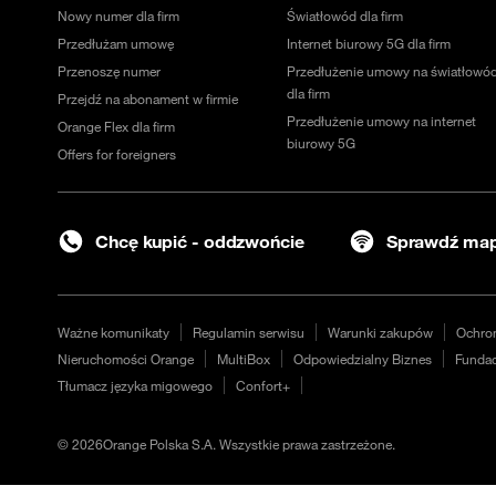
Nowy numer dla firm
Światłowód dla firm
Przedłużam umowę
Internet biurowy 5G dla firm
Przenoszę numer
Przedłużenie umowy na światłowó
dla firm
Przejdź na abonament w firmie
Przedłużenie umowy na internet
Orange Flex dla firm
biurowy 5G
Offers for foreigners
Chcę kupić - oddzwońcie
Sprawdź map
Ważne komunikaty
Regulamin serwisu
Warunki zakupów
Ochro
Nieruchomości Orange
MultiBox
Odpowiedzialny Biznes
Fundac
Tłumacz języka migowego
Confort+
©
2026
Orange Polska S.A. Wszystkie prawa zastrzeżone.