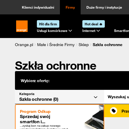
Kategoria
Sortowanie
Klienci indywidualni
Firmy
Duże firmy i instytucje
Hit dla firm
Hot deal 🔥
Strona główna Orange.pl
Usługi komórkowe
Internet
Smartfon
Orange.pl
Małe i Średnie Firmy
Sklep
Szkła ochronne
Szkła ochronne
Wybierz ofertę:
Kategoria
Wyszukaj u
Szkła ochronne (0)
Prz
Program Odkup
Sprzedaj swój
smartfon i...
...zyskaj bon na zakup nowego