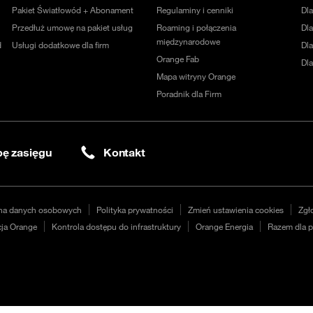
Pakiet Światłowód + Abonament
Regulaminy i cenniki
Dl
Przedłuż umowę na pakiet usług
Roaming i połączenia
Dla
międzynarodowe
d
Usługi dodatkowe dla firm
Dl
Orange Fab
Dl
Mapa witryny Orange
Poradnik dla Firm
ę zasięgu
Kontakt
na danych osobowych
Polityka prywatności
Zmień ustawienia cookies
Zgł
ja Orange
Kontrola dostępu do infrastruktury
Orange Energia
Razem dla p