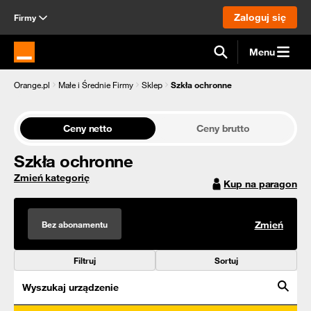
Zaloguj się
Firmy
Menu
Strona główna Orange.pl
Orange.pl
Małe i Średnie Firmy
Sklep
Szkła ochronne
Ceny netto
Ceny brutto
Szkła ochronne
Zmień kategorię
Kup na paragon
Bez abonamentu
Zmień
Filtruj
Sortuj
Wyszukaj urządzenie