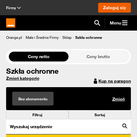
Zaloguj się
Firmy
Menu
Strona główna Orange.pl
Orange.pl
Małe i Średnie Firmy
Sklep
Szkła ochronne
Ceny netto
Ceny brutto
Szkła ochronne
Zmień kategorię
Kup na paragon
Bez abonamentu
Zmień
Filtruj
Sortuj
Wyszukaj urządzenie