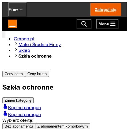
Zaloguj się
Firmy
Menu
Strona główna Orange.pl
Orange.pl
Małe i Średnie Firmy
Sklep
Szkła ochronne
Ceny netto
Ceny brutto
Szkła ochronne
Zmień kategorię
Kup na paragon
Kup na paragon
Wybierz ofertę:
Bez abonamentu
Z abonamentem komórkowym