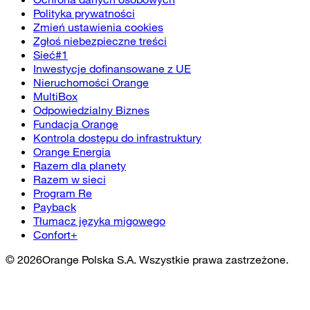
Polityka prywatności
Zmień ustawienia cookies
Zgłoś niebezpieczne treści
Sieć#1
Inwestycje dofinansowane z UE
Nieruchomości Orange
MultiBox
Odpowiedzialny Biznes
Fundacja Orange
Kontrola dostępu do infrastruktury
Orange Energia
Razem dla planety
Razem w sieci
Program Re
Payback
Tłumacz języka migowego
Confort+
©
2026
Orange Polska S.A. Wszystkie prawa zastrzeżone.