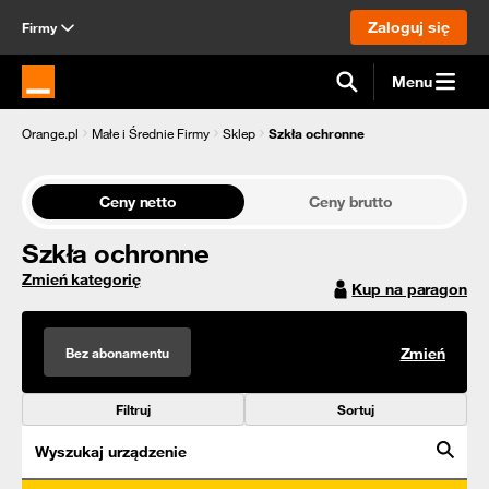
Zaloguj się
Firmy
Menu
Strona główna Orange.pl
Orange.pl
Małe i Średnie Firmy
Sklep
Szkła ochronne
Ceny netto
Ceny brutto
Szkła ochronne
Zmień kategorię
Kup na paragon
Bez abonamentu
Zmień
Filtruj
Sortuj
Wyszukaj urządzenie