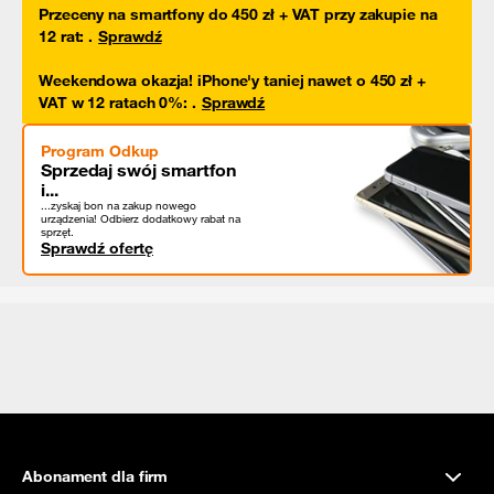
Przeceny na smartfony do 450 zł + VAT przy zakupie na
12 rat
:
.
Sprawdź
Weekendowa okazja! iPhone'y taniej nawet o 450 zł +
VAT w 12 ratach 0%
:
.
Sprawdź
Program Odkup
Sprzedaj swój smartfon
i...
...zyskaj bon na zakup nowego
urządzenia! Odbierz dodatkowy rabat na
sprzęt.
Sprawdź ofertę
Abonament dla firm