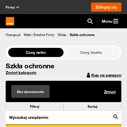
Zaloguj się
Firmy
Menu
Strona główna Orange.pl
Orange.pl
Małe i Średnie Firmy
Sklep
Szkła ochronne
Ceny netto
Ceny brutto
Szkła ochronne
Zmień kategorię
Kup na paragon
Bez abonamentu
Zmień
Filtruj
Sortuj
Wyszukaj urządzenie