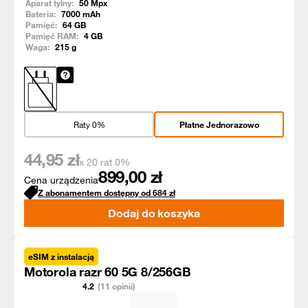
Aparat tylny:
50
Mpx
Bateria:
7000
mAh
Pamięć:
64
GB
Pamięć RAM:
4
GB
Waga:
215
g
Raty 0%
Płatne Jednorazowo
44,95
zł
x 20 rat 0%
899,00
zł
Cena urządzenia
Z abonamentem dostępny od
684
zł
Dodaj do koszyka
eSIM z instalacją
Motorola razr 60 5G 8/256GB
4.2
(11 opinii)