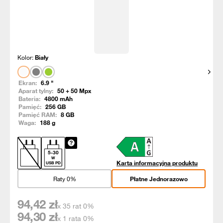
Kolor:
Biały
Pokaż
Ekran:
6.9
"
Aparat tylny:
50 + 50
Mpx
Bateria:
4800
mAh
Pamięć:
256
GB
Pamięć RAM:
8
GB
Waga:
188
g
5
-
30
W
Karta informacyjna produktu
USB PD
Raty 0%
Płatne Jednorazowo
94,42
zł
x 35 rat 0%
94,30
zł
x 1 rata 0%