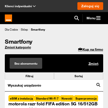
Zaloguj się
Klienci indywidualni
Menu
Strona główna Orange.pl
Dla Ciebie
Sklep
Smartfony
Smartfony
Zmień kategorię
Kup na firmę
Bez abonamentu
Zmień
Filtruj
Sortuj
Wyszukaj urządzenie
eSIM z instalacją
Standard Wi-Fi 7
Nowość
Superpromocja
motorola razr fold FIFA edition 5G 16/512GB