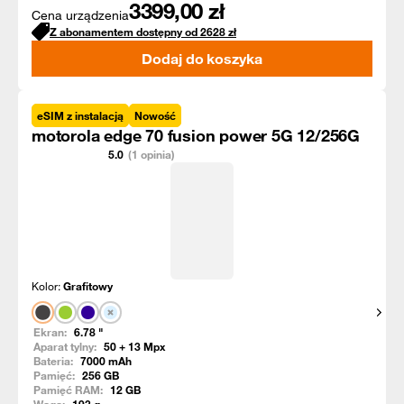
3399,00
zł
Cena urządzenia
Z abonamentem dostępny od
2628
zł
Dodaj do koszyka
eSIM z instalacją
Nowość
motorola edge 70 fusion power 5G 12/256G
5.0
(1 opinia)
Kolor:
Grafitowy
Pokaż
Ekran:
6.78
"
Aparat tylny:
50 + 13
Mpx
Bateria:
7000
mAh
Pamięć:
256
GB
Pamięć RAM:
12
GB