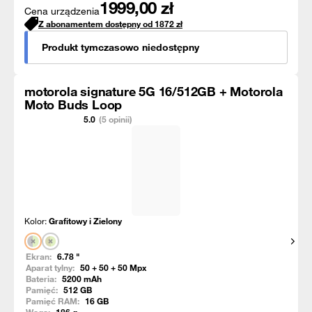
1999,00
zł
Cena urządzenia
Z abonamentem dostępny od
1872
zł
Produkt tymczasowo niedostępny
motorola signature 5G 16/512GB + Motorola
Moto Buds Loop
5.0
(5 opinii)
Kolor:
Grafitowy i Zielony
Pokaż
Ekran:
6.78
"
Aparat tylny:
50 + 50 + 50
Mpx
Bateria:
5200
mAh
Pamięć:
512
GB
Pamięć RAM:
16
GB