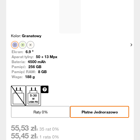
Kolor:
Granatowy
Pokaż
Ekran:
6.9
"
Aparat tylny:
50 + 13
Mpx
Bateria:
4500
mAh
Pamięć:
256
GB
Pamięć RAM:
8
GB
Waga:
188
g
5
-
30
W
USB PD
Raty 0%
Płatne Jednorazowo
55,53
zł
x 35 rat 0%
55,45
zł
x 1 rata 0%