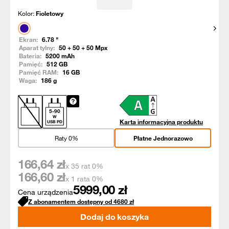
Kolor:
Fioletowy
Pokaż
Ekran:
6.78
"
Aparat tylny:
50 + 50 + 50
Mpx
Bateria:
5200
mAh
Pamięć:
512
GB
Pamięć RAM:
16
GB
Waga:
186
g
5
-
90
W
Karta informacyjna produktu
USB PD
Raty 0%
Płatne Jednorazowo
166,64
zł
x 35 rat 0%
166,60
zł
x 1 rata 0%
5999,00
zł
Cena urządzenia
Z abonamentem dostępny od
4680
zł
Dodaj do koszyka