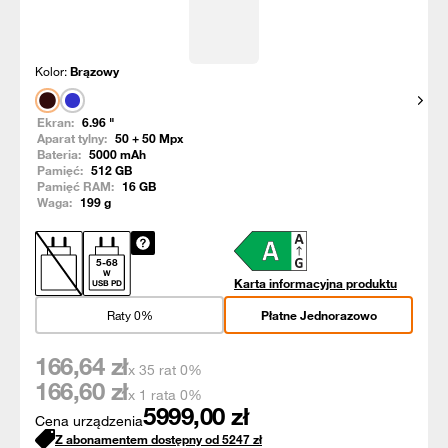
Kolor:
Brązowy
Pokaż
Ekran:
6.96
"
Aparat tylny:
50 + 50
Mpx
Bateria:
5000
mAh
Pamięć:
512
GB
Pamięć RAM:
16
GB
Waga:
199
g
5
-
68
W
Karta informacyjna produktu
USB PD
Raty 0%
Płatne Jednorazowo
166,64
zł
x 35 rat 0%
166,60
zł
x 1 rata 0%
5999,00
zł
Cena urządzenia
Z abonamentem dostępny od
5247
zł