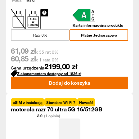
Waga:
193
g
5
-
68
W
Karta informacyjna produktu
USB PD
Raty 0%
Płatne Jednorazowo
61,09
zł
x 35 rat 0%
60,85
zł
x 1 rata 0%
2199,00
zł
Cena urządzenia
Z abonamentem dostępny od
1836
zł
Dodaj do koszyka
eSIM z instalacją
Standard Wi-Fi 7
Nowość
motorola razr 70 ultra 5G 16/512GB
3.0
(1 opinia)