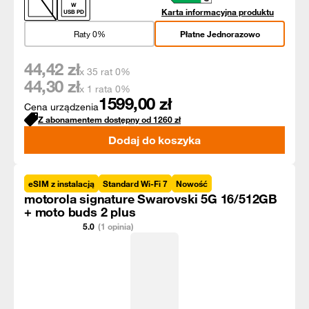
W
Karta informacyjna produktu
USB PD
Raty 0%
Płatne Jednorazowo
44,42
zł
x 35 rat 0%
44,30
zł
x 1 rata 0%
1599,00
zł
Cena urządzenia
Z abonamentem dostępny od
1260
zł
Dodaj do koszyka
eSIM z instalacją
Standard Wi-Fi 7
Nowość
motorola signature Swarovski 5G 16/512GB
+ moto buds 2 plus
5.0
(1 opinia)