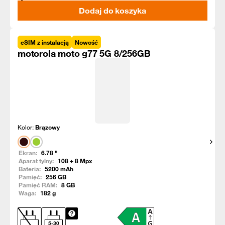
Dodaj do koszyka
eSIM z instalacją
Nowość
motorola moto g77 5G 8/256GB
Kolor:
Brązowy
Pokaż
Ekran:
6.78
"
Aparat tylny:
108 + 8
Mpx
Bateria:
5200
mAh
Pamięć:
256
GB
Pamięć RAM:
8
GB
Waga:
182
g
5
-
30