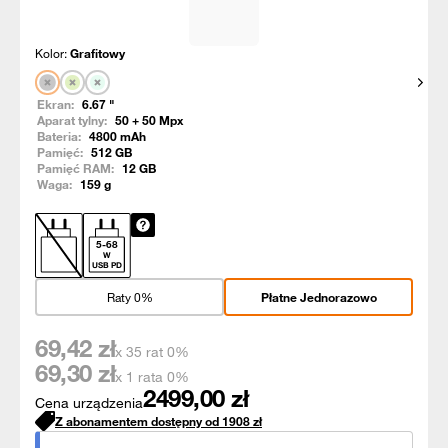
Kolor:
Grafitowy
Pokaż
Ekran:
6.67
"
Aparat tylny:
50 + 50
Mpx
Bateria:
4800
mAh
Pamięć:
512
GB
Pamięć RAM:
12
GB
Waga:
159
g
5
-
68
W
USB PD
Raty 0%
Płatne Jednorazowo
69,42
zł
x 35 rat 0%
69,30
zł
x 1 rata 0%
2499,00
zł
Cena urządzenia
Z abonamentem dostępny od
1908
zł