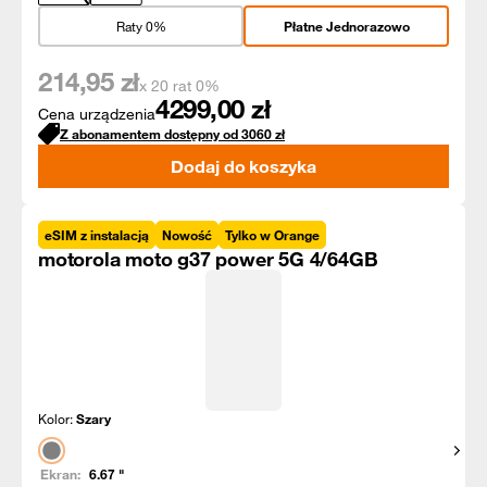
Raty 0%
Płatne Jednorazowo
214,95
zł
x 20 rat 0%
4299,00
zł
Cena urządzenia
Z abonamentem dostępny od
3060
zł
Dodaj do koszyka
eSIM z instalacją
Nowość
Tylko w Orange
motorola moto g37 power 5G 4/64GB
Kolor:
Szary
Pokaż
Ekran:
6.67
"