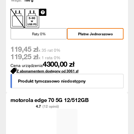
Waga:
186
g
5
-
90
W
USB PD
Raty 0%
Płatne Jednorazowo
119,45
zł
x 35 rat 0%
119,25
zł
x 1 rata 0%
4300,00
zł
Cena urządzenia
Z abonamentem dostępny od
3061
zł
Produkt tymczasowo niedostępny
motorola edge 70 5G 12/512GB
4.7
(12 opinii)