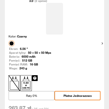
3.0
(2 opinie)
Kolor:
Czarny
Pokaż
Ekran:
6.56
"
Aparat tylny:
50 + 50 + 50
Mpx
Bateria:
6000
mAh
Pamięć:
512
GB
Pamięć RAM:
16
GB
Waga:
243
g
5
-
80
W
USB PD
Raty 0%
Płatne Jednorazowo
263,87
zł