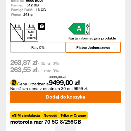
Bateria:
6000
mAh
Pamięć:
512
GB
Pamięć RAM:
16
GB
Waga:
243
g
5
-
80
W
Karta informacyjna produktu
USB PD
Raty 0%
Płatne Jednorazowo
263,87
zł
x 35 rat 0%
263,55
zł
x 1 rata 0%
9999,00
zł
9499,00
zł
Cena urządzenia
Najniższa cena z ostatnich 30 dni 9999 zł.
Dodaj do koszyka
eSIM z instalacją
Nowość
Tylko w Orange
motorola razr 70 5G 8/256GB