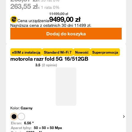
x 35 rat 0%
263,55
zł
x 1 rata 0%
11499,00
zł
9499,00
zł
Cena urządzenia
Najniższa cena z ostatnich 30 dni 11499 zł.
Dodaj do koszyka
eSIM z instalacją
Standard Wi-Fi 7
Nowość
Superpromocja
motorola razr fold 5G 16/512GB
3.5
(2 opinie)
Kolor:
Czarny
Pokaż
Ekran:
6.56
"
Aparat tylny:
50 + 50 + 50
Mpx