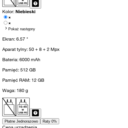
W
USB PD
Kolor:
Niebieski
Pokaż następny
Ekran:
6.57
"
Aparat tylny:
50 + 8 + 2
Mpx
Bateria:
6000
mAh
Pamięć:
512
GB
Pamięć RAM:
12
GB
Waga:
180
g
10
-
45
W
USB PD
Płatne Jednorazowo
Raty 0%
Cena urządzenia