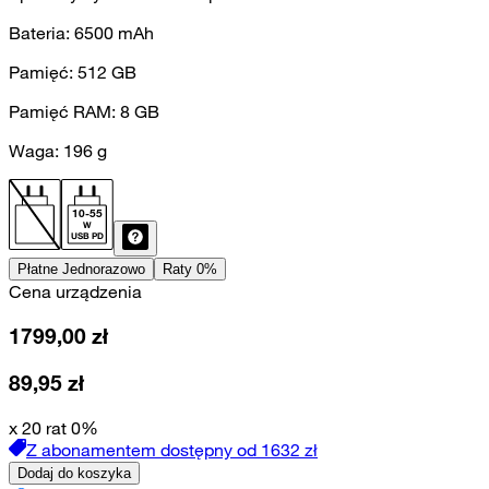
Bateria:
6500
mAh
Pamięć:
512
GB
Pamięć RAM:
8
GB
Waga:
196
g
10
-
55
W
USB PD
Płatne Jednorazowo
Raty 0%
Cena urządzenia
1799,00
zł
89,95
zł
x 20 rat 0%
Z abonamentem dostępny od
1632
zł
Dodaj do koszyka