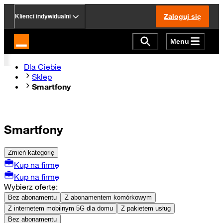
Zaloguj się
Klienci indywidualni
Menu
Strona główna Orange.pl
Dla Ciebie
Sklep
Smartfony
Smartfony
Zmień kategorię
Kup na firmę
Kup na firmę
Wybierz ofertę:
Bez abonamentu
Z abonamentem komórkowym
Z internetem mobilnym 5G dla domu
Z pakietem usług
Bez abonamentu