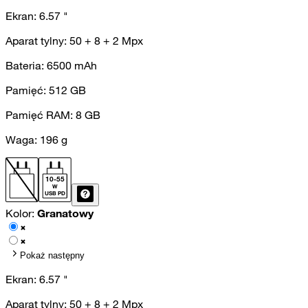
Ekran:
6.57
"
Aparat tylny:
50 + 8 + 2
Mpx
Bateria:
6500
mAh
Pamięć:
512
GB
Pamięć RAM:
8
GB
Waga:
196
g
10
-
55
W
USB PD
Kolor:
Granatowy
Pokaż następny
Ekran:
6.57
"
Aparat tylny:
50 + 8 + 2
Mpx