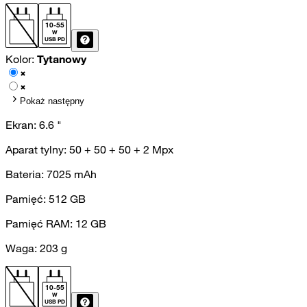
10
-
55
W
USB PD
Kolor:
Tytanowy
Pokaż następny
Ekran:
6.6
"
Aparat tylny:
50 + 50 + 50 + 2
Mpx
Bateria:
7025
mAh
Pamięć:
512
GB
Pamięć RAM:
12
GB
Waga:
203
g
10
-
55
W
USB PD