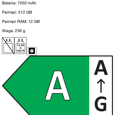
Bateria:
7050
mAh
Pamięć:
512
GB
Pamięć RAM:
12
GB
Waga:
236
g
10
-
55
W
USB PD