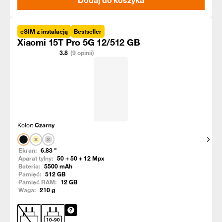
Dodaj do koszyka
eSIM z instalacją
Bestseller
Xiaomi 15T Pro 5G 12/512 GB
3.8
(9 opinii)
Kolor:
Czarny
Pokaż
Ekran:
6.83
"
Aparat tylny:
50 + 50 + 12
Mpx
Bateria:
5500
mAh
Pamięć:
512
GB
Pamięć RAM:
12
GB
Waga:
210
g
10
-
90