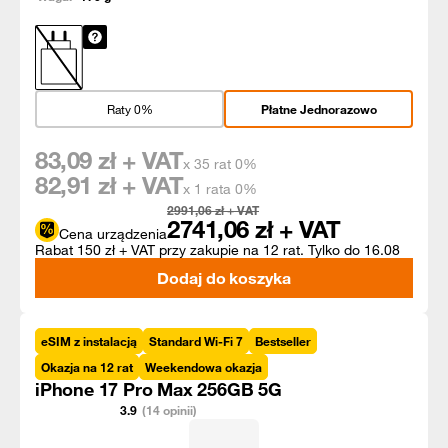
Raty 0%
Płatne Jednorazowo
83,09
zł + VAT
x 35 rat 0%
82,91
zł + VAT
x 1 rata 0%
2991,06
zł + VAT
2741,06
zł + VAT
Cena urządzenia
Rabat 150 zł + VAT przy zakupie na 12 rat. Tylko do 16.08
Dodaj do koszyka
eSIM z instalacją
Standard Wi-Fi 7
Bestseller
Okazja na 12 rat
Weekendowa okazja
iPhone 17 Pro Max 256GB 5G
3.9
(14 opinii)