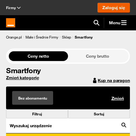
Zaloguj się
Firmy
Menu
Strona główna Orange.pl
Orange.pl
Małe i Średnie Firmy
Sklep
Smartfony
Ceny netto
Ceny brutto
Smartfony
Zmień kategorię
Kup na paragon
Bez abonamentu
Zmień
Filtruj
Sortuj
Wyszukaj urządzenie