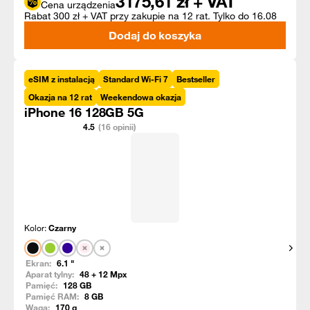
3175,61
zł + VAT
Cena urządzenia
Rabat 300 zł + VAT przy zakupie na 12 rat. Tylko do 16.08
Dodaj do koszyka
eSIM z instalacją
Standard Wi-Fi 7
Bestseller
Okazja na 12 rat
Weekendowa okazja
iPhone 16 128GB 5G
4.5
(16 opinii)
Kolor:
Czarny
Pokaż
Ekran:
6.1
"
Aparat tylny:
48 + 12
Mpx
Pamięć:
128
GB
Pamięć RAM:
8
GB
Waga:
170
g