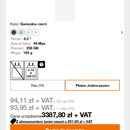
Kolor:
Gwiezdna czerń
Pokaż
Ekran:
6.5
"
Aparat tylny:
48
Mpx
Pamięć:
256
GB
Waga:
165
g
4
-
18
W
USB PD
Raty 0%
Płatne Jednorazowo
94,11
zł + VAT
x 35 rat 0%
93,95
zł + VAT
x 1 rata 0%
3387,80
zł + VAT
Cena urządzenia
Z abonamentem taniej nawet o
291,80
zł
+ VAT