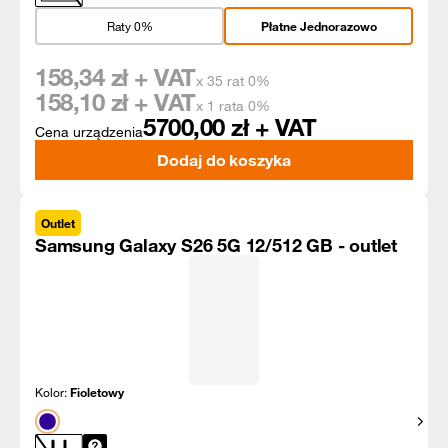
Raty 0%
Płatne Jednorazowo
158,34
zł + VAT
x 35 rat 0%
158,10
zł + VAT
x 1 rata 0%
5700,00
zł + VAT
Cena urządzenia
Dodaj do koszyka
Outlet
Samsung Galaxy S26 5G 12/512 GB - outlet
Kolor:
Fioletowy
Pokaż