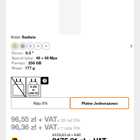
Kolor:
Szałwia
Pokaż
Ekran:
6.3
"
Aparat tylny:
48 + 48
Mpx
Pamięć:
256
GB
Waga:
177
g
4
-
29
W
USB PD
Raty 0%
Płatne Jednorazowo
96,55
zł + VAT
x 35 rat 0%
96,36
zł + VAT
x 1 rata 0%
3475,61
zł + VAT