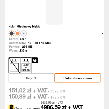
Kolor:
Głębinowy błękit
Pokaż
Ekran:
6.9
"
Aparat tylny:
48 + 48 + 48
Mpx
Pamięć:
256
GB
Waga:
233
g
4
-
42
W
USB PD
Raty 0%
Płatne Jednorazowo
151,02
zł + VAT
x 35 rat 0%
150,89
zł + VAT
x 1 rata 0%
5436,59
zł + VAT
4986,59
zł + VAT
Cena urządzenia