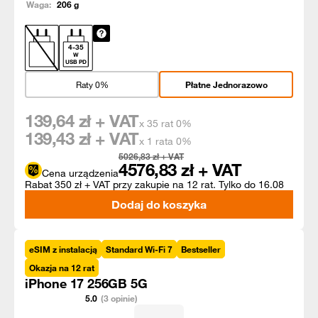
Waga:
206
g
4
-
35
W
USB PD
Raty 0%
Płatne Jednorazowo
139,64
zł + VAT
x 35 rat 0%
139,43
zł + VAT
x 1 rata 0%
5026,83
zł + VAT
4576,83
zł + VAT
Cena urządzenia
Rabat 350 zł + VAT przy zakupie na 12 rat. Tylko do 16.08
Dodaj do koszyka
eSIM z instalacją
Standard Wi-Fi 7
Bestseller
Okazja na 12 rat
iPhone 17 256GB 5G
5.0
(3 opinie)