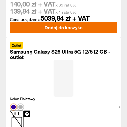
140,00
zł + VAT
x 35 rat 0%
139,84
zł + VAT
x 1 rata 0%
5039,84
zł + VAT
Cena urządzenia
Dodaj do koszyka
Outlet
Samsung Galaxy S26 Ultra 5G 12/512 GB -
outlet
Kolor:
Fioletowy
Pokaż