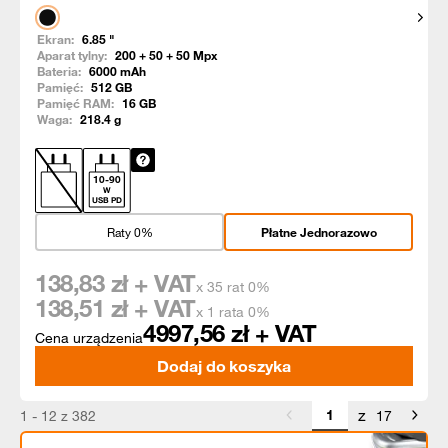
Pokaż
Ekran:
6.85
"
Aparat tylny:
200 + 50 + 50
Mpx
Bateria:
6000
mAh
Pamięć:
512
GB
Pamięć RAM:
16
GB
Waga:
218.4
g
10
-
90
W
USB PD
Raty 0%
Płatne Jednorazowo
138,83
zł + VAT
x 35 rat 0%
138,51
zł + VAT
x 1 rata 0%
4997,56
zł + VAT
Cena urządzenia
Dodaj do koszyka
z
1 - 12 z 382
17