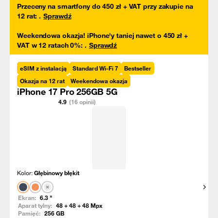
Przeceny na smartfony do 450 zł + VAT przy zakupie na
12 rat
:
.
Sprawdź
Weekendowa okazja! iPhone'y taniej nawet o 450 zł +
VAT w 12 ratach 0%
:
.
Sprawdź
eSIM z instalacją
Standard Wi-Fi 7
Bestseller
Okazja na 12 rat
Weekendowa okazja
iPhone 17 Pro 256GB 5G
4.9
(16 opinii)
Kolor:
Głębinowy błękit
Pokaż
Ekran:
6.3
"
Aparat tylny:
48 + 48 + 48
Mpx
Pamięć:
256
GB