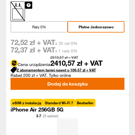
Raty 0%
Płatne Jednorazowo
72,52
zł + VAT
x 35 rat 0%
72,37
zł + VAT
x 1 rata 0%
2610,57
zł + VAT
2410,57
zł + VAT
Cena urządzenia
Z abonamentem taniej nawet o
106,57
zł
+ VAT
Rabat 200 zł + VAT. Tylko online
Dodaj do koszyka
eSIM z instalacją
Standard Wi-Fi 7
Bestseller
iPhone Air 256GB 5G
3.7
(3 opinie)