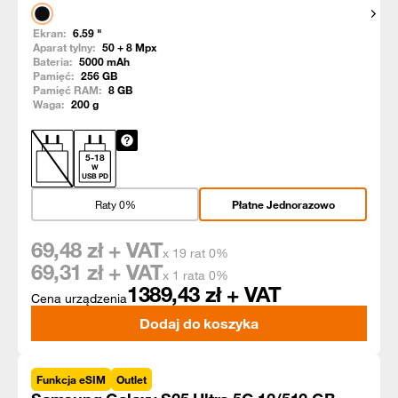
Pokaż
Ekran:
6.59
"
Aparat tylny:
50 + 8
Mpx
Bateria:
5000
mAh
Pamięć:
256
GB
Pamięć RAM:
8
GB
Waga:
200
g
5
-
18
W
USB PD
Raty 0%
Płatne Jednorazowo
69,48
zł + VAT
x 19 rat 0%
69,31
zł + VAT
x 1 rata 0%
1389,43
zł + VAT
Cena urządzenia
Dodaj do koszyka
Funkcja eSIM
Outlet