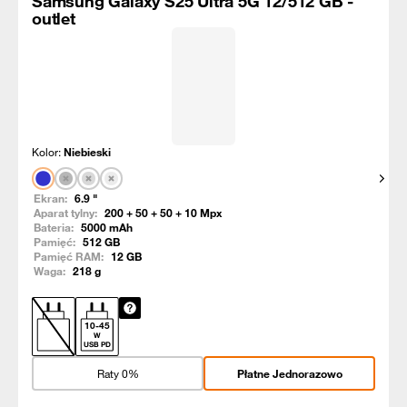
Samsung Galaxy S25 Ultra 5G 12/512 GB -
outlet
Kolor:
Niebieski
Pokaż
Ekran:
6.9
"
Aparat tylny:
200 + 50 + 50 + 10
Mpx
Bateria:
5000
mAh
Pamięć:
512
GB
Pamięć RAM:
12
GB
Waga:
218
g
10
-
45
W
USB PD
Raty 0%
Płatne Jednorazowo