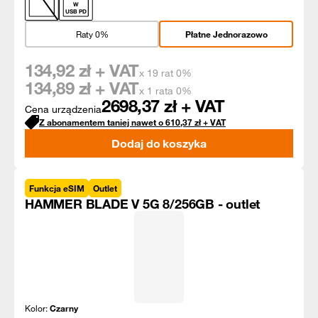
W
USB PD
Raty 0%
Płatne Jednorazowo
134,92
zł + VAT
x 19 rat 0%
134,89
zł + VAT
x 1 rata 0%
2698,37
zł + VAT
Cena urządzenia
Z abonamentem taniej nawet o
610,37
zł
+ VAT
Dodaj do koszyka
Funkcja eSIM
Outlet
HAMMER BLADE V 5G 8/256GB - outlet
Kolor:
Czarny