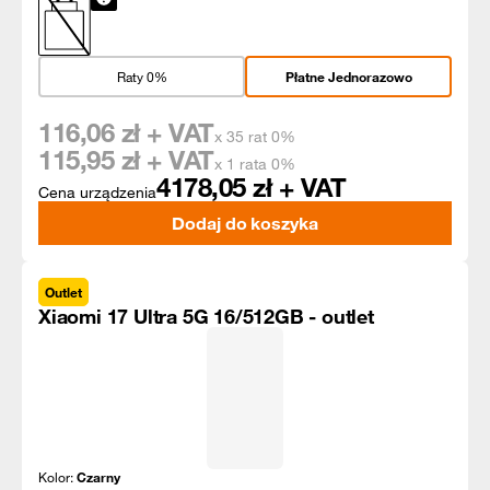
Raty 0%
Płatne Jednorazowo
116,06
zł + VAT
x 35 rat 0%
115,95
zł + VAT
x 1 rata 0%
4178,05
zł + VAT
Cena urządzenia
Dodaj do koszyka
Outlet
Xiaomi 17 Ultra 5G 16/512GB - outlet
Kolor:
Czarny