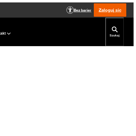
Zaloguj się
Bez barier
takt
Szukaj