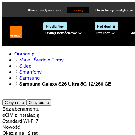
Klienci indywidualni
Firmy
Duże firmy i instytucje
Hit dla firm
Hot deal 🔥
Usługi komórkowe
Internet
Sma
Strona główna Orange.pl
Orange.pl
Małe i Średnie Firmy
Sklep
Smartfony
Samsung
Samsung Galaxy S26 Ultra 5G 12/256 GB
Ceny netto
Ceny brutto
Bez abonamentu
eSIM z instalacją
Standard Wi-Fi 7
Nowość
Okazja na 12 rat