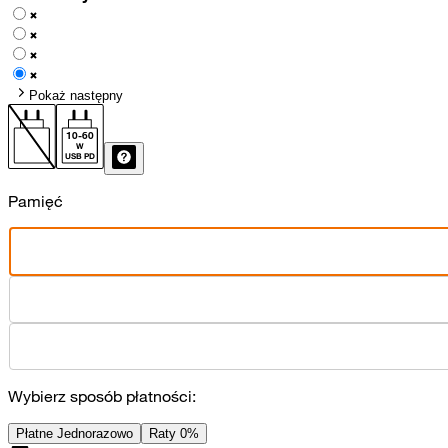
Pokaż następny
10
-
60
W
USB PD
Pamięć
Wybierz sposób płatności:
Płatne Jednorazowo
Raty 0%