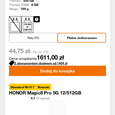
Pamięć:
256
GB
Pamięć RAM:
8
GB
Waga:
189
g
10
-
66
W
USB PD
Raty 0%
Płatne Jednorazowo
44,75
zł
x 36 rat 0%
1611,00
zł
Cena urządzenia
Z abonamentem dostępny od
1404
zł
Dodaj do koszyka
Standard Wi-Fi 7
Nowość
HONOR Magic8 Pro 5G 12/512GB
4.7
(3 opinie)