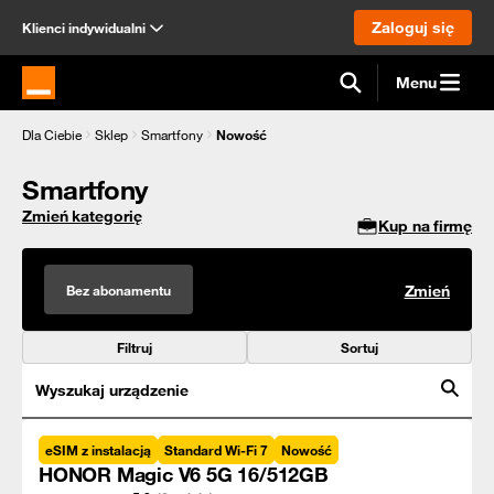
Zaloguj się
Klienci indywidualni
Menu
Strona główna Orange.pl
Dla Ciebie
Sklep
Smartfony
Nowość
Smartfony
Zmień kategorię
Kup na firmę
Bez abonamentu
Zmień
Filtruj
Sortuj
Wyszukaj urządzenie
eSIM z instalacją
Standard Wi-Fi 7
Nowość
HONOR Magic V6 5G 16/512GB