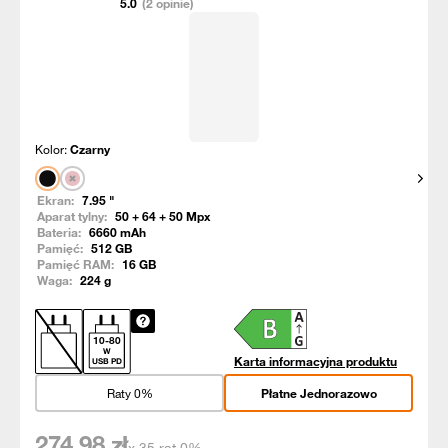
5.0
(2 opinie)
Kolor:
Czarny
Pokaż
Ekran:
7.95
"
Aparat tylny:
50 + 64 + 50
Mpx
Bateria:
6660
mAh
Pamięć:
512
GB
Pamięć RAM:
16
GB
Waga:
224
g
10
-
80
W
Karta informacyjna produktu
USB PD
Raty 0%
Płatne Jednorazowo
274,98
zł