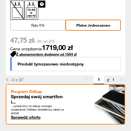
10
-
66
W
USB PD
Raty 0%
Płatne Jednorazowo
47,75
zł
x 36 rat 0%
1719,00
zł
Cena urządzenia
Z abonamentem dostępny od
1584
zł
Produkt tymczasowo niedostępny
z
1 - 4 z 37
1
Program Odkup
Sprzedaj swój smartfon
i...
...zyskaj bon na zakup nowego
urządzenia! Odbierz dodatkowy rabat na
sprzęt.
Sprawdź ofertę