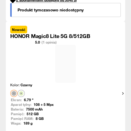
Z abonamentem dostępny od
5040
zł
Produkt tymczasowo niedostępny
Nowość
HONOR Magic8 Lite 5G 8/512GB
5.0
(1 opinia)
Kolor:
Czarny
Pokaż
Ekran:
6.79
"
Aparat tylny:
108 + 5
Mpx
Bateria:
7500
mAh
Pamięć:
512
GB
Pamięć RAM:
8
GB
Waga:
189
g