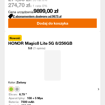
x 35 rat 0%
274,70
zł
x 1 rata 0%
9899,00
zł
Cena urządzenia
Z abonamentem dostępny od
9675
zł
Dodaj do koszyka
Nowość
HONOR Magic8 Lite 5G 8/256GB
5.0
(1 opinia)
Kolor:
Zielony
Pokaż
Ekran:
6.79
"
Aparat tylny:
108 + 5
Mpx
Bateria:
7500
mAh