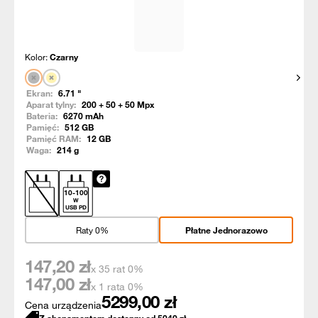
Kolor:
Czarny
Pokaż
Ekran:
6.71
"
Aparat tylny:
200 + 50 + 50
Mpx
Bateria:
6270
mAh
Pamięć:
512
GB
Pamięć RAM:
12
GB
Waga:
214
g
10
-
100
W
USB PD
Raty 0%
Płatne Jednorazowo
147,20
zł
x 35 rat 0%
147,00
zł
x 1 rata 0%
5299,00
zł
Cena urządzenia