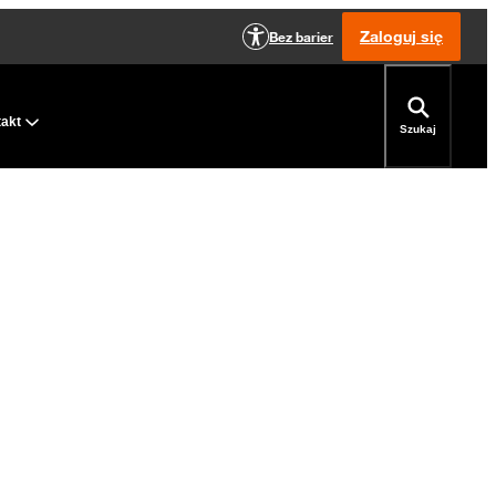
Zaloguj się
Bez barier
takt
Szukaj