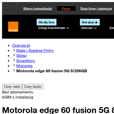
Klienci indywidualni
Firmy
Duże firmy i instytucje
Hit dla firm
Hot deal 🔥
Usługi komórkowe
Internet
Sma
Strona główna Orange.pl
Orange.pl
Małe i Średnie Firmy
Sklep
Smartfony
Motorola
Motorola edge 60 fusion 5G 8/256GB
Ceny netto
Ceny brutto
Bez abonamentu
eSIM z instalacją
Motorola edge 60 fusion 5G