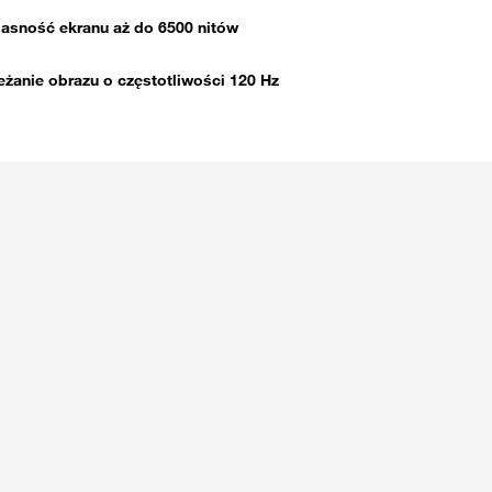
asność ekranu aż do 6500 nitów
żanie obrazu o częstotliwości 120 Hz