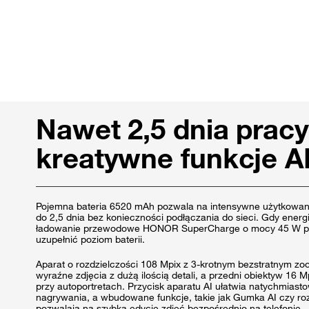
Nawet 2,5 dnia pracy
kreatywne funkcje A
Pojemna bateria 6520 mAh pozwala na intensywne użytkowani
do 2,5 dnia bez konieczności podłączania do sieci. Gdy energ
ładowanie przewodowe HONOR SuperCharge o mocy 45 W p
uzupełnić poziom baterii.
Aparat o rozdzielczości 108 Mpix z 3-krotnym bezstratnym zo
wyraźne zdjęcia z dużą ilością detali, a przedni obiektyw 16 
przy autoportretach. Przycisk aparatu AI ułatwia natychmias
nagrywania, a wbudowane funkcje, takie jak Gumka AI czy ro
pozwalają na szybką edycję zdjęć bezpośrednio na telefonie.