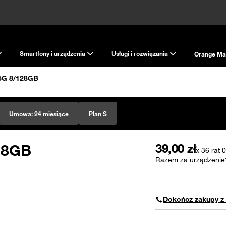
Smartfony i urządzenia
Usługi i rozwiązania
Orange Ma
5G 8/128GB
Umowa:
24 miesiące
Plan S
28GB
39,00
zł
x 36 rat
Razem za urządzenie
Dokończ zakupy z