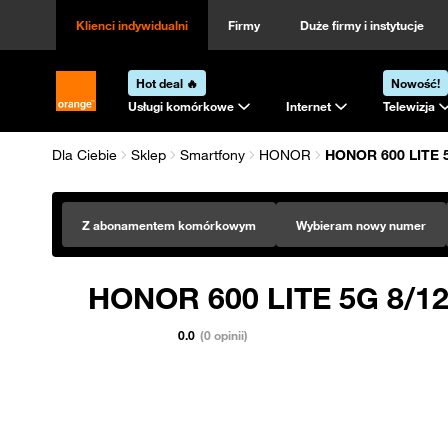
Klienci indywidualni
Firmy
Duże firmy i instytucje
Hot deal 🔥
Nowość!
Strona główna Orange.pl
Usługi komórkowe
Internet
Telewizja
Dla Ciebie
Sklep
Smartfony
HONOR
HONOR 600 LITE 
Z abonamentem komórkowym
Wybieram nowy numer
HONOR 600 LITE 5G 8/1
0.0
(0 opinii)