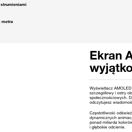
i strumieniami
8 metra
Ekran 
wyjątko
Wyświetlacz AMOLED o 
szczegółowy i ostry o
społecznościowych. Dz
odczytujesz wiadomośc
Częstotliwość odśwież
dynamicznych animacji
ponad miliarda koloró
i głębokie odcienie.