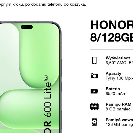
ępnym kroku, po dodaniu telefonu do koszyka.
HONOR 
8/128G
Wyświetlacz
6,60″ AMOLE
Aparaty
Tylny 108 Mpix
Bateria
6520 mAh
Pamięć RAM
8 GB pamięci 
Pamięć wewn
128 GB pamię