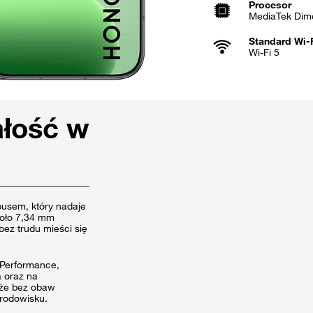
Procesor
MediaTek Dime
Standard Wi-
Wi-Fi 5
ałość w
pusem, który nadaje
koło 7,34 mm
bez trudu mieści się
 Performance,
 oraz na
 że bez obaw
rodowisku.