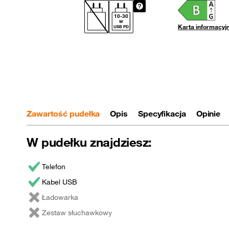
10
-
30
W
Karta informacyj
USB PD
Zawartość pudełka
Opis
Specyfikacja
Opinie
W pudełku znajdziesz:
Telefon
Kabel USB
Ładowarka
Zestaw słuchawkowy