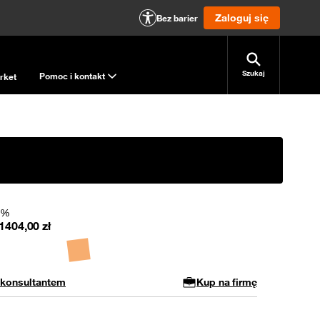
Zaloguj się
Bez barier
Szukaj
Pomoc i kontakt
rket
 0%
1404,00
zł
 konsultantem
Kup na firmę