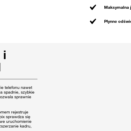
Maksymalna j
Płynne odświe
 i
I
e telefonu nawet
ia spadnie, szybkie
ozwala sprawnie
omem rejestruje
Mpix sprawdza się
towe uruchomienie
zszerzanie kadru,