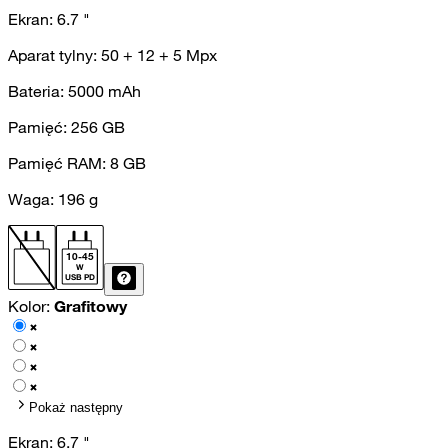
Ekran:
6.7
"
Aparat tylny:
50 + 12 + 5
Mpx
Bateria:
5000
mAh
Pamięć:
256
GB
Pamięć RAM:
8
GB
Waga:
196
g
10
-
45
W
USB PD
Kolor:
Grafitowy
Pokaż następny
Ekran:
6.7
"