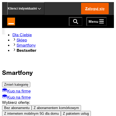
Zaloguj się
Klienci indywidualni
Menu
Strona główna Orange.pl
Dla Ciebie
Sklep
Smartfony
Bestseller
Smartfony
Zmień kategorię
Kup na firmę
Kup na firmę
Wybierz ofertę:
Bez abonamentu
Z abonamentem komórkowym
Z internetem mobilnym 5G dla domu
Z pakietem usług