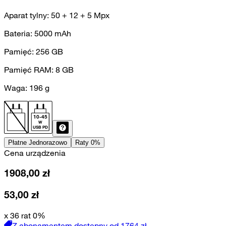
Aparat tylny:
50 + 12 + 5
Mpx
Bateria:
5000
mAh
Pamięć:
256
GB
Pamięć RAM:
8
GB
Waga:
196
g
10
-
45
W
USB PD
Płatne Jednorazowo
Raty 0%
Cena urządzenia
1908,00
zł
53,00
zł
x 36 rat 0%
Z abonamentem dostępny od
1764
zł