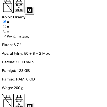
10
-
25
W
USB PD
Kolor:
Czarny
Pokaż następny
Ekran:
6.7
"
Aparat tylny:
50 + 8 + 2
Mpx
Bateria:
5000
mAh
Pamięć:
128
GB
Pamięć RAM:
6
GB
Waga:
200
g
10
-
25
W
USB PD