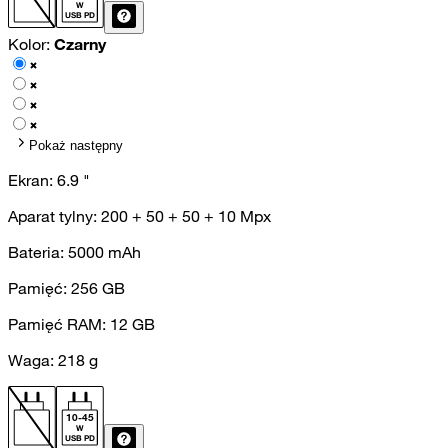
W
USB PD
Kolor:
Czarny
Pokaż następny
Ekran:
6.9
"
Aparat tylny:
200 + 50 + 50 + 10
Mpx
Bateria:
5000
mAh
Pamięć:
256
GB
Pamięć RAM:
12
GB
Waga:
218
g
10
-
45
W
USB PD