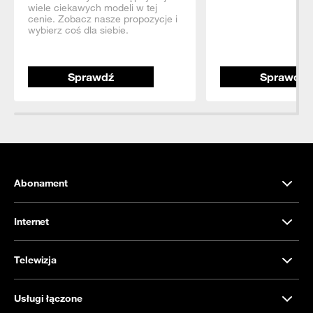
wiele ciekawych modeli w tej
cenie. Zobacz nasze propozycje i
wybierz coś dla siebie.
Sprawdź
Sprawdź
Abonament
Internet
Telewizja
Usługi łączone