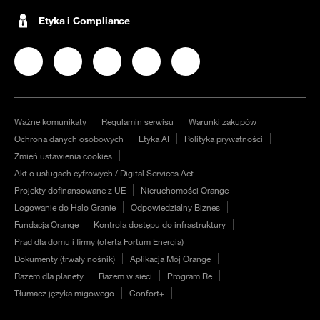
Etyka i Compliance
Nasz profil na
Nasz profil na
Facebook
Nasz profil na
Instagram
Nasz profil na
LinkedIN
Nasz profil na
YouTube
Twitter
Ważne komunikaty
Regulamin serwisu
Warunki zakupów
Ochrona danych osobowych
Etyka AI
Polityka prywatności
Zmień ustawienia cookies
Akt o usługach cyfrowych / Digital Services Act
Projekty dofinansowane z UE
Nieruchomości Orange
Logowanie do Halo Granie
Odpowiedzialny Biznes
Fundacja Orange
Kontrola dostępu do infrastruktury
Prąd dla domu i firmy (oferta Fortum Energia)
Dokumenty (trwały nośnik)
Aplikacja Mój Orange
Razem dla planety
Razem w sieci
Program Re
Tłumacz języka migowego
Confort+