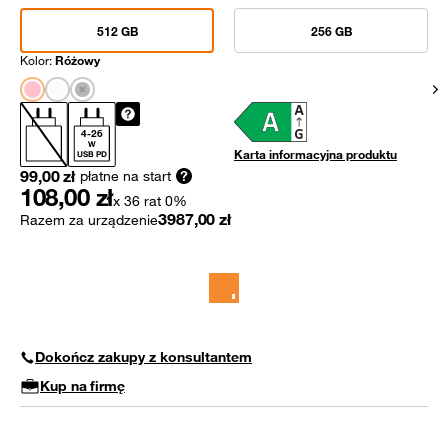
512 GB
256 GB
Kolor:
Różowy
Pok
4
-
26
W
Karta informacyjna produktu
USB PD
99,00
zł
płatne na start
108,00
zł
x 36 rat 0%
3987,00
zł
Razem za urządzenie
Dokończ zakupy z konsultantem
Kup na firmę