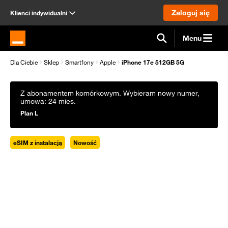
Zaloguj się
Klienci indywidualni
Menu
Strona główna Orange.pl
Dla Ciebie
Sklep
Smartfony
Apple
iPhone 17e 512GB 5G
Z abonamentem komórkowym
. Wybieram nowy numer
,
umowa: 24 mies.
Plan L
eSIM z instalacją
Nowość