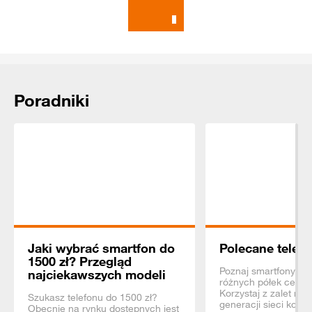
Poradniki
Jaki wybrać smartfon do
Polecane telefo
1500 zł? Przegląd
Poznaj smartfony z 
najciekawszych modeli
różnych półek ceno
Korzystaj z zalet na
Szukasz telefonu do 1500 zł?
generacji sieci komó
Obecnie na rynku dostępnych jest