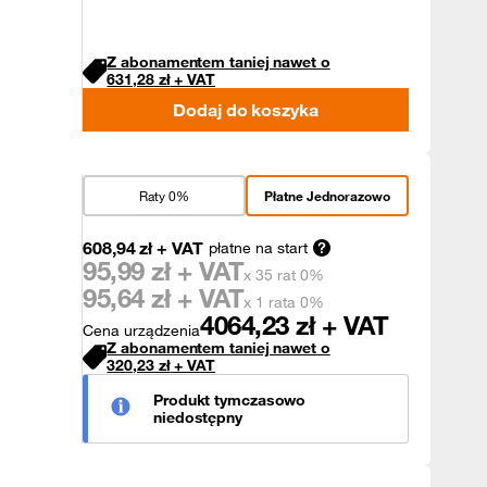
Z abonamentem taniej nawet o
631,28
zł
+ VAT
Dodaj do koszyka
Raty 0%
Płatne Jednorazowo
608,94
zł
+ VAT
płatne na start
95,99
zł + VAT
x 35 rat 0%
95,64
zł + VAT
x 1 rata 0%
4064,23
zł + VAT
Cena urządzenia
Z abonamentem taniej nawet o
320,23
zł
+ VAT
Produkt tymczasowo
niedostępny