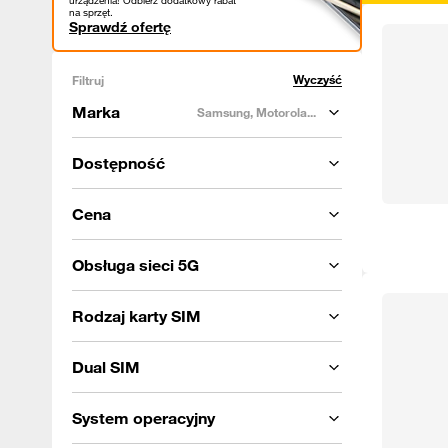
urządzenia! Odbierz dodatkowy rabat
na sprzęt.
Sprawdź ofertę
Wyczyść
Filtruj
Marka
Samsung, Motorola...
Dostępność
Cena
Obsługa sieci 5G
Rodzaj karty SIM
Dual SIM
System operacyjny