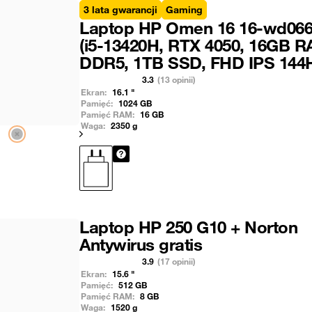
3 lata gwarancji
Gaming
Laptop HP Omen 16 16-wd06
(i5-13420H, RTX 4050, 16GB 
DDR5, 1TB SSD, FHD IPS 144
3.3
(13 opinii)
Ekran:
16.1
"
Pamięć:
1024
GB
Pamięć RAM:
16
GB
Waga:
2350
g
Pokaż następny
Laptop HP 250 G10 + Norton
Antywirus gratis
3.9
(17 opinii)
Ekran:
15.6
"
Pamięć:
512
GB
Pamięć RAM:
8
GB
Waga:
1520
g