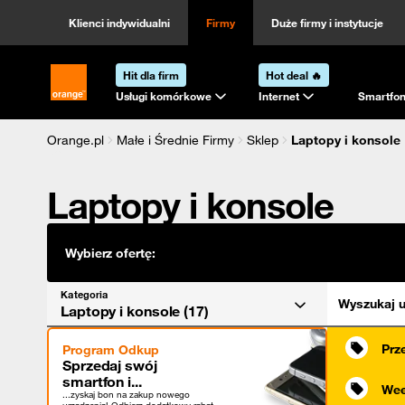
Kategoria
Sortowanie
Klienci indywidualni
Firmy
Duże firmy i instytucje
Hit dla firm
Hot deal 🔥
Strona główna Orange.pl
Usługi komórkowe
Internet
Smartfon
Orange.pl
Małe i Średnie Firmy
Sklep
Laptopy i konsole
Laptopy i konsole
Wybierz ofertę:
Kategoria
Wyszukaj u
Laptopy i konsole (17)
Prz
Program Odkup
Sprzedaj swój
smartfon i...
Wee
...zyskaj bon na zakup nowego