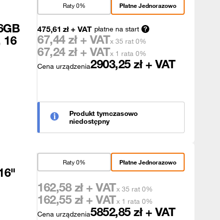
Raty 0%
Płatne Jednorazowo
16GB
475,61
zł
+ VAT
płatne na start
67,44
zł + VAT
 16
x 35 rat 0%
67,24
zł + VAT
x 1 rata 0%
2903,25
zł + VAT
Cena urządzenia
Produkt tymczasowo
niedostępny
Raty 0%
Płatne Jednorazowo
16"
162,58
zł + VAT
x 35 rat 0%
162,55
zł + VAT
x 1 rata 0%
5852,85
zł + VAT
Cena urządzenia