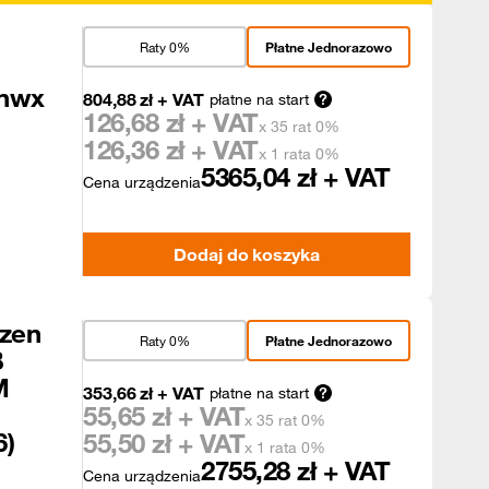
Raty 0%
Płatne Jednorazowo
7nwx
804,88
zł
+ VAT
płatne na start
126,68
zł + VAT
x 35 rat 0%
126,36
zł + VAT
x 1 rata 0%
5365,04
zł + VAT
Cena urządzenia
Dodaj do koszyka
zen
Raty 0%
Płatne Jednorazowo
B
M
353,66
zł
+ VAT
płatne na start
55,65
zł + VAT
x 35 rat 0%
6)
55,50
zł + VAT
x 1 rata 0%
2755,28
zł + VAT
Cena urządzenia