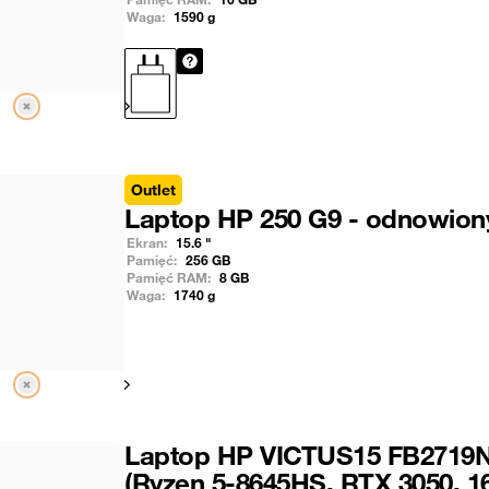
Waga:
1590
g
Pokaż następny
Outlet
Laptop HP 250 G9 - odnowion
Ekran:
15.6
"
Pamięć:
256
GB
Pamięć RAM:
8
GB
Waga:
1740
g
Pokaż następny
Laptop HP VICTUS15 FB2719
(Ryzen 5-8645HS, RTX 3050, 1