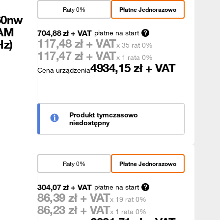
Raty 0%
Płatne Jednorazowo
60nw
RAM
704,88
zł
+ VAT
płatne na start
117,48
zł + VAT
Hz)
x 35 rat 0%
117,47
zł + VAT
x 1 rata 0%
4934,15
zł + VAT
Cena urządzenia
Produkt tymczasowo
niedostępny
Raty 0%
Płatne Jednorazowo
304,07
zł
+ VAT
płatne na start
86,39
zł + VAT
x 19 rat 0%
86,23
zł + VAT
x 1 rata 0%