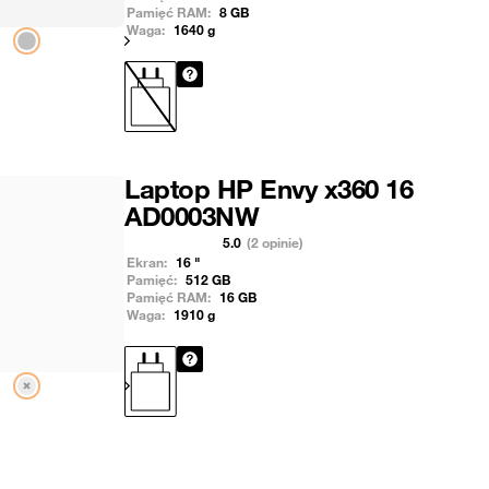
Pamięć RAM:
8
GB
Waga:
1640
g
Pokaż następny
Laptop HP Envy x360 16
AD0003NW
5.0
(2 opinie)
Ekran:
16
"
Pamięć:
512
GB
Pamięć RAM:
16
GB
Waga:
1910
g
Pokaż następny