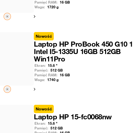
Pamięć RAM:
16
GB
Waga:
1720
g
Pokaż następny
Nowość
Laptop HP ProBook 450 G10 1
Intel I5-1335U 16GB 512GB
Win11Pro
Ekran:
15.6
"
Pamięć:
512
GB
Pamięć RAM:
16
GB
Waga:
1740
g
Pokaż następny
Nowość
Laptop HP 15-fc0068nw
Ekran:
15.6
"
Pamięć:
512
GB
Pamięć RAM:
16
GB