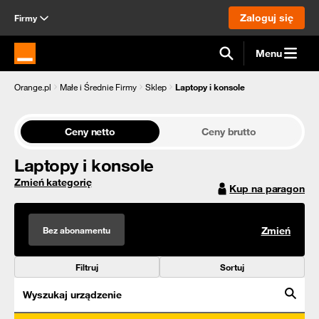
Zaloguj się
Firmy
Menu
Strona główna Orange.pl
Orange.pl
Małe i Średnie Firmy
Sklep
Laptopy i konsole
Ceny netto
Ceny brutto
Laptopy i konsole
Zmień kategorię
Kup na paragon
Bez abonamentu
Zmień
Filtruj
Sortuj
Wyszukaj urządzenie