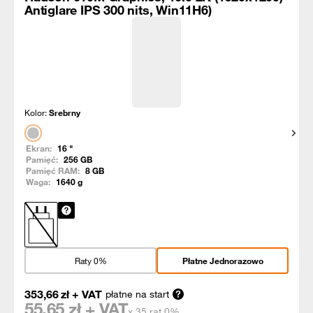
Antiglare IPS 300 nits, Win11H6)
Kolor:
Srebrny
Pokaż
Ekran:
16
"
Pamięć:
256
GB
Pamięć RAM:
8
GB
Waga:
1640
g
Raty 0%
Płatne Jednorazowo
353,66
zł
+ VAT
płatne na start
55,65
zł + VAT
x 35 rat 0%