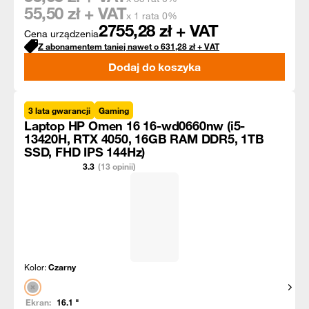
55,50
zł + VAT
x 1 rata 0%
2755,28
zł + VAT
Cena urządzenia
Z abonamentem taniej nawet o
631,28
zł
+ VAT
Dodaj do koszyka
3 lata gwarancji
Gaming
Laptop HP Omen 16 16-wd0660nw (i5-
13420H, RTX 4050, 16GB RAM DDR5, 1TB
SSD, FHD IPS 144Hz)
3.3
(13 opinii)
Kolor:
Czarny
Pokaż
Ekran:
16.1
"