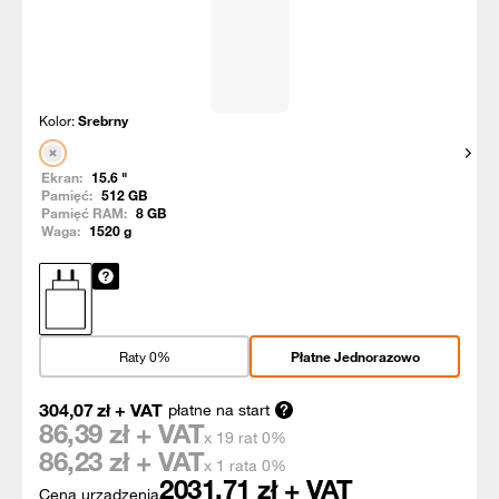
Kolor:
Srebrny
Pokaż
Ekran:
15.6
"
Pamięć:
512
GB
Pamięć RAM:
8
GB
Waga:
1520
g
Raty 0%
Płatne Jednorazowo
304,07
zł
+ VAT
płatne na start
86,39
zł + VAT
x 19 rat 0%
86,23
zł + VAT
x 1 rata 0%
2031,71
zł + VAT
Cena urządzenia