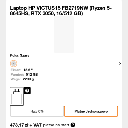
Laptop HP VICTUS15 FB2719NW (Ryzen 5-
8645HS, RTX 3050, 16/512 GB)
Kolor:
Szary
Pokaż
Ekran:
15.6
"
Pamięć:
512
GB
Waga:
2290
g
Raty 0%
Płatne Jednorazowo
473,17
zł
+ VAT
płatne na start