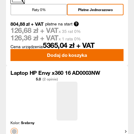
Raty 0%
Płatne Jednorazowo
804,88
zł
+ VAT
płatne na start
126,68
zł + VAT
x 35 rat 0%
126,36
zł + VAT
x 1 rata 0%
5365,04
zł + VAT
Cena urządzenia
Dodaj do koszyka
Laptop HP Envy x360 16 AD0003NW
5.0
(2 opinie)
Kolor:
Srebrny
Pokaż