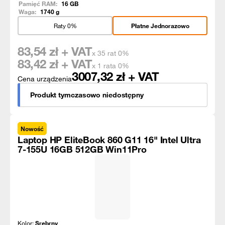
Pamięć RAM:
16
GB
Waga:
1740
g
Raty 0%
Płatne Jednorazowo
83,54
zł + VAT
x 35 rat 0%
83,42
zł + VAT
x 1 rata 0%
3007,32
zł + VAT
Cena urządzenia
Produkt tymczasowo niedostępny
Nowość
Laptop HP EliteBook 860 G11 16" Intel Ultra
7-155U 16GB 512GB Win11Pro
Kolor:
Srebrny