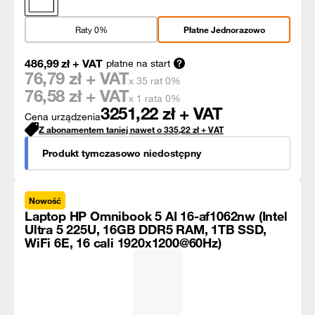
Raty 0%
Płatne Jednorazowo
486,99
zł
+ VAT
płatne na start
76,79
zł + VAT
x 35 rat 0%
76,58
zł + VAT
x 1 rata 0%
3251,22
zł + VAT
Cena urządzenia
Z abonamentem taniej nawet o
335,22
zł
+ VAT
Produkt tymczasowo niedostępny
Nowość
Laptop HP Omnibook 5 AI 16-af1062nw (Intel
Ultra 5 225U, 16GB DDR5 RAM, 1TB SSD,
WiFi 6E, 16 cali 1920x1200@60Hz)