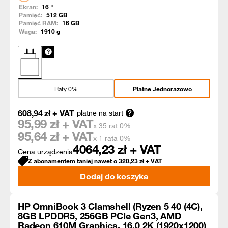
Ekran:
16
"
Pamięć:
512
GB
Pamięć RAM:
16
GB
Waga:
1910
g
Raty 0%
Płatne Jednorazowo
608,94
zł
+ VAT
płatne na start
95,99
zł + VAT
x 35 rat 0%
95,64
zł + VAT
x 1 rata 0%
4064,23
zł + VAT
Cena urządzenia
Z abonamentem taniej nawet o
320,23
zł
+ VAT
Dodaj do koszyka
HP OmniBook 3 Clamshell (Ryzen 5 40 (4C),
8GB LPDDR5, 256GB PCIe Gen3, AMD
Radeon 610M Graphics, 16.0 2K (1920x1200)