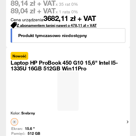
89,14
zł + VAT
x 35 rat 0%
89,04
zł + VAT
x 1 rata 0%
3682,11
zł + VAT
Cena urządzenia
Z abonamentem taniej nawet o
478,11
zł
+ VAT
Produkt tymczasowo niedostępny
Nowość
Laptop HP ProBook 450 G10 15,6" Intel I5-
1335U 16GB 512GB Win11Pro
Kolor:
Srebrny
Pokaż
Ekran:
15.6
"
Pamięć:
512
GB