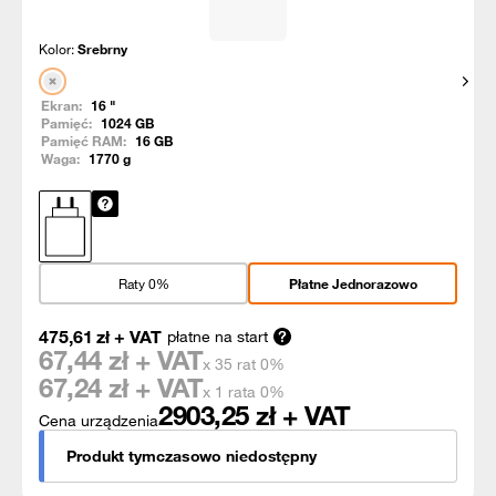
Kolor:
Srebrny
Pokaż
Ekran:
16
"
Pamięć:
1024
GB
Pamięć RAM:
16
GB
Waga:
1770
g
Raty 0%
Płatne Jednorazowo
475,61
zł
+ VAT
płatne na start
67,44
zł + VAT
x 35 rat 0%
67,24
zł + VAT
x 1 rata 0%
2903,25
zł + VAT
Cena urządzenia
Produkt tymczasowo niedostępny