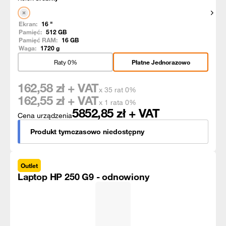
Pokaż
Ekran:
16
"
Pamięć:
512
GB
Pamięć RAM:
16
GB
Waga:
1720
g
Raty 0%
Płatne Jednorazowo
162,58
zł + VAT
x 35 rat 0%
162,55
zł + VAT
x 1 rata 0%
5852,85
zł + VAT
Cena urządzenia
Produkt tymczasowo niedostępny
Outlet
Laptop HP 250 G9 - odnowiony