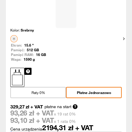
Kolor:
Srebrny
Pokaż
Ekran:
15.6
"
Pamięć:
512
GB
Pamięć RAM:
16
GB
Waga:
1590
g
Raty 0%
Płatne Jednorazowo
329,27
zł
+ VAT
płatne na start
93,26
zł + VAT
x 19 rat 0%
93,10
zł + VAT
x 1 rata 0%
2194,31
zł + VAT
Cena urządzenia