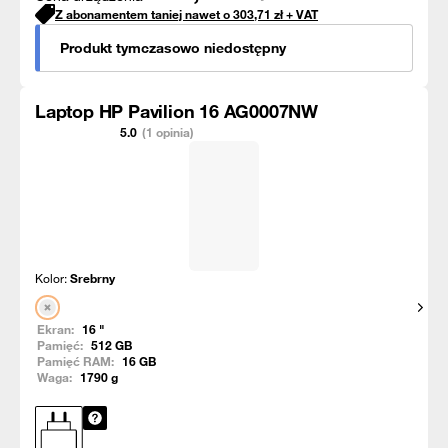
Z abonamentem taniej nawet o
303,71
zł
+ VAT
Produkt tymczasowo niedostępny
Laptop HP Pavilion 16 AG0007NW
5.0
(1 opinia)
Kolor:
Srebrny
Pokaż
Ekran:
16
"
Pamięć:
512
GB
Pamięć RAM:
16
GB
Waga:
1790
g