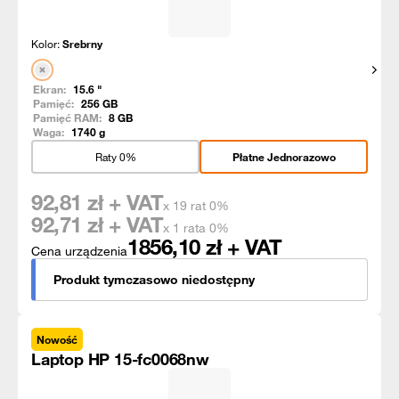
Kolor:
Srebrny
Pokaż
Ekran:
15.6
"
Pamięć:
256
GB
Pamięć RAM:
8
GB
Waga:
1740
g
Raty 0%
Płatne Jednorazowo
92,81
zł + VAT
x 19 rat 0%
92,71
zł + VAT
x 1 rata 0%
1856,10
zł + VAT
Cena urządzenia
Produkt tymczasowo niedostępny
Nowość
Laptop HP 15-fc0068nw