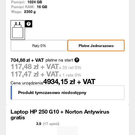
Pamięć:
1024
GB
Pamięć RAM:
16
GB
Waga:
2350
g
Raty 0%
Płatne Jednorazowo
704,88
zł
+ VAT
płatne na start
117,48
zł + VAT
x 35 rat 0%
117,47
zł + VAT
x 1 rata 0%
4934,15
zł + VAT
Cena urządzenia
Produkt tymczasowo niedostępny
Laptop HP 250 G10 + Norton Antywirus
gratis
3.9
(17 opinii)