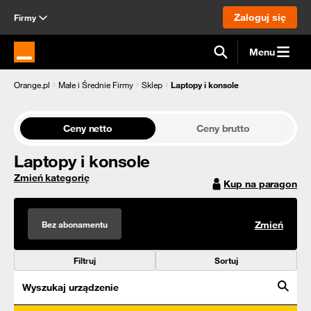
Zaloguj się
Firmy
Menu
Strona główna Orange.pl
Orange.pl
Małe i Średnie Firmy
Sklep
Laptopy i konsole
Ceny netto
Ceny brutto
Laptopy i konsole
Zmień kategorię
Kup na paragon
Bez abonamentu
Zmień
Filtruj
Sortuj
Wyszukaj urządzenie