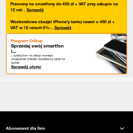
Przeceny na smartfony do 450 zł + VAT przy zakupie na
12 rat
:
.
Sprawdź
Weekendowa okazja! iPhone'y taniej nawet o 450 zł +
VAT w 12 ratach 0%
:
.
Sprawdź
Program Odkup
Sprzedaj swój smartfon
i...
...zyskaj bon na zakup nowego
urządzenia! Odbierz dodatkowy rabat na
sprzęt.
Sprawdź ofertę
Abonament dla firm