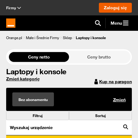
Zaloguj się
Firmy
Menu
Strona główna Orange.pl
Orange.pl
Małe i Średnie Firmy
Sklep
Laptopy i konsole
Ceny netto
Ceny brutto
Laptopy i konsole
Zmień kategorię
Kup na paragon
Bez abonamentu
Zmień
Filtruj
Sortuj
Wyszukaj urządzenie