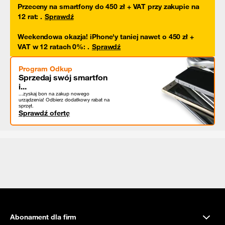
Przeceny na smartfony do 450 zł + VAT przy zakupie na
12 rat
:
.
Sprawdź
Weekendowa okazja! iPhone'y taniej nawet o 450 zł +
VAT w 12 ratach 0%
:
.
Sprawdź
Program Odkup
Sprzedaj swój smartfon
i...
...zyskaj bon na zakup nowego
urządzenia! Odbierz dodatkowy rabat na
sprzęt.
Sprawdź ofertę
Abonament dla firm