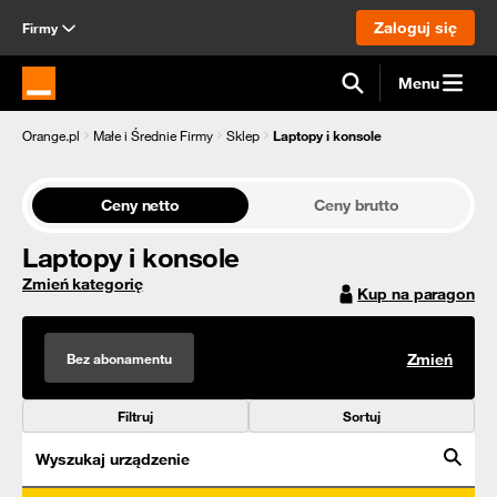
Zaloguj się
Firmy
Menu
Strona główna Orange.pl
Orange.pl
Małe i Średnie Firmy
Sklep
Laptopy i konsole
Ceny netto
Ceny brutto
Laptopy i konsole
Zmień kategorię
Kup na paragon
Bez abonamentu
Zmień
Filtruj
Sortuj
Wyszukaj urządzenie