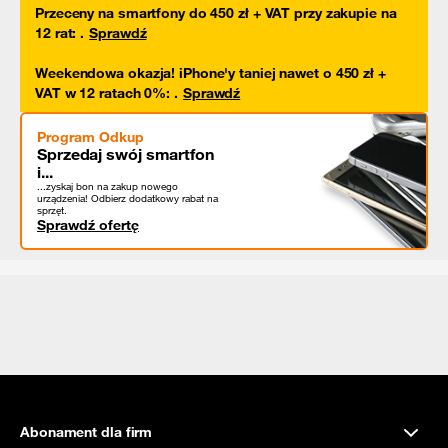
Przeceny na smartfony do 450 zł + VAT przy zakupie na
12 rat
:
.
Sprawdź
Weekendowa okazja! iPhone'y taniej nawet o 450 zł +
VAT w 12 ratach 0%
:
.
Sprawdź
Program Odkup
Sprzedaj swój smartfon
i...
...zyskaj bon na zakup nowego
urządzenia! Odbierz dodatkowy rabat na
sprzęt.
Sprawdź ofertę
Abonament dla firm