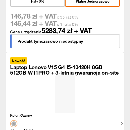
Raty 0%
Płatne Jednorazowo
146,78
zł + VAT
x 35 rat 0%
146,44
zł + VAT
x 1 rata 0%
5283,74
zł + VAT
Cena urządzenia
Produkt tymczasowo niedostępny
Nowość
Laptop Lenovo V15 G4 I5-13420H 8GB
512GB W11PRO + 3-letnia gwarancja on-site
Kolor:
Czarny
Pokaż