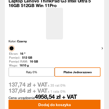
Laptop Lenovo ThinkPad G3 Intel Ultra 5
16GB 512GB Win 11Pro
Kolor:
Czarny
Pokaż
Ekran:
16
"
Pamięć:
512
GB
Pamięć RAM:
16
GB
Waga:
1610
g
Raty 0%
Płatne Jednorazowo
137,74
zł + VAT
x 35 rat 0%
137,64
zł + VAT
x 1 rata 0%
4958,54
zł + VAT
Cena urządzenia
Dodaj do koszyka