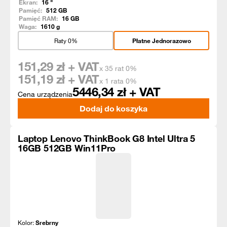
Ekran:
16
"
Pamięć:
512
GB
Pamięć RAM:
16
GB
Waga:
1610
g
Raty 0%
Płatne Jednorazowo
151,29
zł + VAT
x 35 rat 0%
151,19
zł + VAT
x 1 rata 0%
5446,34
zł + VAT
Cena urządzenia
Dodaj do koszyka
Laptop Lenovo ThinkBook G8 Intel Ultra 5
16GB 512GB Win11Pro
Kolor:
Srebrny