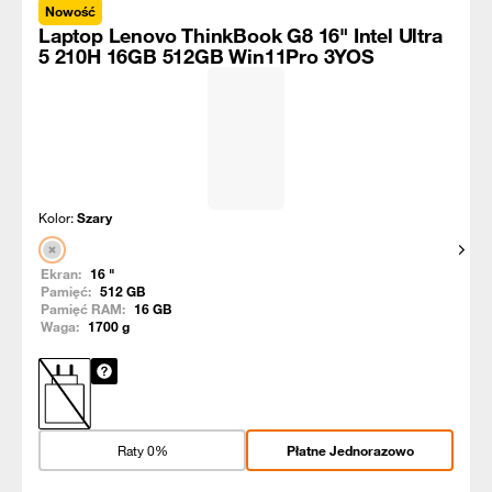
Nowość
Laptop Lenovo ThinkBook G8 16" Intel Ultra
5 210H 16GB 512GB Win11Pro 3YOS
Kolor:
Szary
Pokaż
Ekran:
16
"
Pamięć:
512
GB
Pamięć RAM:
16
GB
Waga:
1700
g
Raty 0%
Płatne Jednorazowo