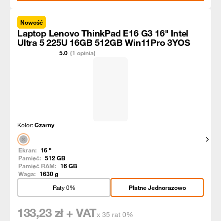
Nowość
Laptop Lenovo ThinkPad E16 G3 16" Intel
Ultra 5 225U 16GB 512GB Win11Pro 3YOS
5.0
(1 opinia)
Kolor:
Czarny
Pokaż
Ekran:
16
"
Pamięć:
512
GB
Pamięć RAM:
16
GB
Waga:
1630
g
Raty 0%
Płatne Jednorazowo
133,23
zł + VAT
x 35 rat 0%