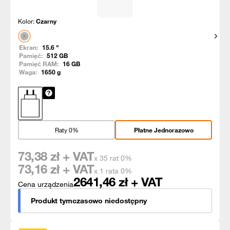
Kolor:
Czarny
Pokaż
Ekran:
15.6
"
Pamięć:
512
GB
Pamięć RAM:
16
GB
Waga:
1650
g
Raty 0%
Płatne Jednorazowo
73,38
zł + VAT
x 35 rat 0%
73,16
zł + VAT
x 1 rata 0%
2641,46
zł + VAT
Cena urządzenia
Produkt tymczasowo niedostępny