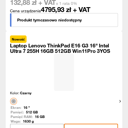
132,88
zł + VAT
x 1 rata 0%
4795,93
zł + VAT
Cena urządzenia
Produkt tymczasowo niedostępny
Nowość
Laptop Lenovo ThinkPad E16 G3 16" Intel
Ultra 7 255H 16GB 512GB Win11Pro 3YOS
Kolor:
Czarny
Pokaż
Ekran:
16
"
Pamięć:
512
GB
Pamięć RAM:
16
GB
Waga:
1630
g