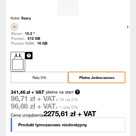
Kolor:
Szary
Pokaż
Ekran:
15.3
"
Pamięć:
512
GB
Pamięć RAM:
16
GB
Raty 0%
Płatne Jednorazowo
341,46
zł
+ VAT
płatne na start
96,71
zł + VAT
x 19 rat 0%
96,66
zł + VAT
x 1 rata 0%
2275,61
zł + VAT
Cena urządzenia
Produkt tymczasowo niedostępny