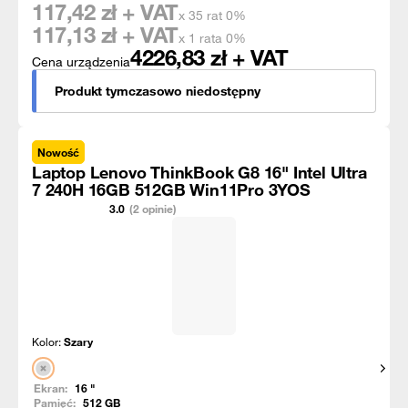
117,42
zł + VAT
x 35 rat 0%
117,13
zł + VAT
x 1 rata 0%
4226,83
zł + VAT
Cena urządzenia
Produkt tymczasowo niedostępny
Nowość
Laptop Lenovo ThinkBook G8 16" Intel Ultra
7 240H 16GB 512GB Win11Pro 3YOS
3.0
(2 opinie)
Kolor:
Szary
Pokaż
Ekran:
16
"
Pamięć:
512
GB