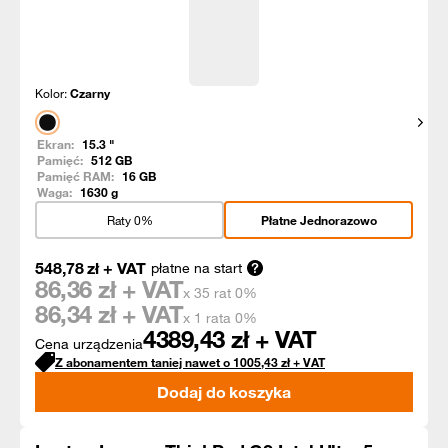
Kolor:
Czarny
Pokaż
Ekran:
15.3
"
Pamięć:
512
GB
Pamięć RAM:
16
GB
Waga:
1630
g
Raty 0%
Płatne Jednorazowo
548,78
zł
+ VAT
płatne na start
86,36
zł + VAT
x 35 rat 0%
86,34
zł + VAT
x 1 rata 0%
4389,43
zł + VAT
Cena urządzenia
Z abonamentem taniej nawet o
1005,43
zł
+ VAT
Dodaj do koszyka