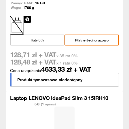
Pamięć RAM:
16
GB
Waga:
1700
g
Raty 0%
Płatne Jednorazowo
128,71
zł + VAT
x 35 rat 0%
128,48
zł + VAT
x 1 rata 0%
4633,33
zł + VAT
Cena urządzenia
Produkt tymczasowo niedostępny
Laptop LENOVO IdeaPad Slim 3 15IRH10
5.0
(1 opinia)