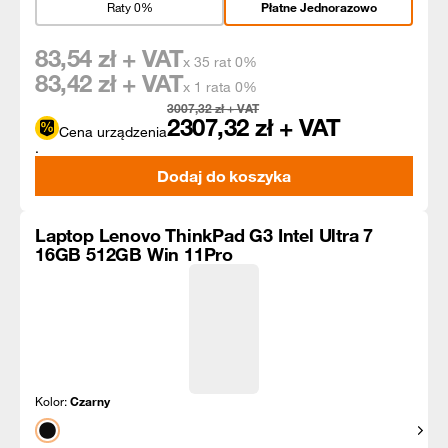
Raty 0%
Płatne Jednorazowo
83,54
zł + VAT
x 35 rat 0%
83,42
zł + VAT
x 1 rata 0%
3007,32
zł + VAT
2307,32
zł + VAT
Cena urządzenia
.
Dodaj do koszyka
Laptop Lenovo ThinkPad G3 Intel Ultra 7
16GB 512GB Win 11Pro
Kolor:
Czarny
Pokaż