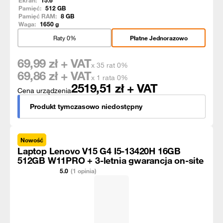
Ekran:
15.6
"
Pamięć:
512
GB
Pamięć RAM:
8
GB
Waga:
1650
g
Raty 0%
Płatne Jednorazowo
69,99
zł + VAT
x 35 rat 0%
69,86
zł + VAT
x 1 rata 0%
2519,51
zł + VAT
Cena urządzenia
Produkt tymczasowo niedostępny
Nowość
Laptop Lenovo V15 G4 I5-13420H 16GB
512GB W11PRO + 3-letnia gwarancja on-site
5.0
(1 opinia)