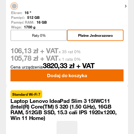
Pokaż
Ekran:
16
"
Pamięć:
512
GB
Pamięć RAM:
16
GB
Waga:
1700
g
Raty 0%
Płatne Jednorazowo
106,13
zł + VAT
x 35 rat 0%
105,78
zł + VAT
x 1 rata 0%
3820,33
zł + VAT
Cena urządzenia
Dodaj do koszyka
Standard Wi-Fi 7
Laptop Lenovo IdeaPad Slim 3 15IWC11
(Intel(R) Core(TM) 5 320 (1.50 GHz), 16GB
RAM, 512GB SSD, 15.3 cali IPS 1920x1200,
Win 11 Home)