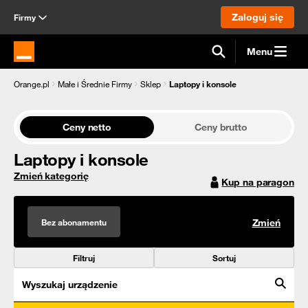
Zaloguj się
Firmy
Menu
Strona główna Orange.pl
Orange.pl
Małe i Średnie Firmy
Sklep
Laptopy i konsole
Ceny netto
Ceny brutto
Laptopy i konsole
Zmień kategorię
Kup na paragon
Bez abonamentu
Zmień
Filtruj
Sortuj
Wyszukaj urządzenie