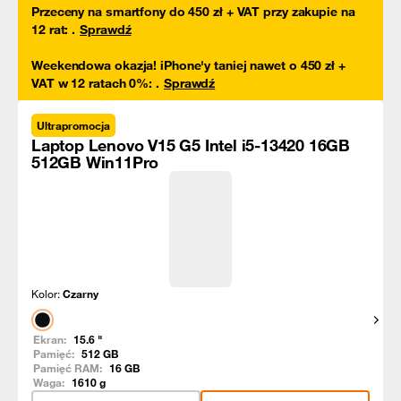
Przeceny na smartfony do 450 zł + VAT przy zakupie na
12 rat
:
.
Sprawdź
Weekendowa okazja! iPhone'y taniej nawet o 450 zł +
VAT w 12 ratach 0%
:
.
Sprawdź
Ultrapromocja
Laptop Lenovo V15 G5 Intel i5-13420 16GB
512GB Win11Pro
Kolor:
Czarny
Pokaż
Ekran:
15.6
"
Pamięć:
512
GB
Pamięć RAM:
16
GB
Waga:
1610
g