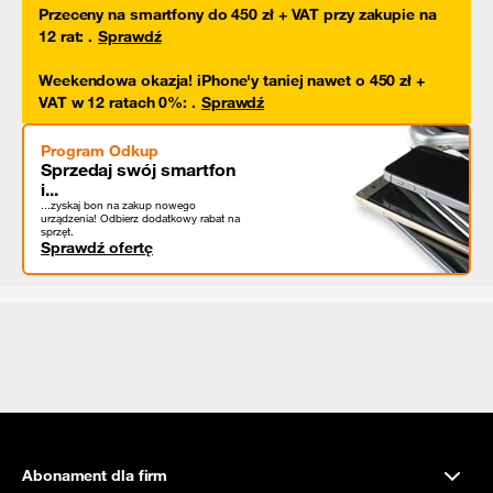
Przeceny na smartfony do 450 zł + VAT przy zakupie na
12 rat
:
.
Sprawdź
Weekendowa okazja! iPhone'y taniej nawet o 450 zł +
VAT w 12 ratach 0%
:
.
Sprawdź
Program Odkup
Sprzedaj swój smartfon
i...
...zyskaj bon na zakup nowego
urządzenia! Odbierz dodatkowy rabat na
sprzęt.
Sprawdź ofertę
Abonament dla firm