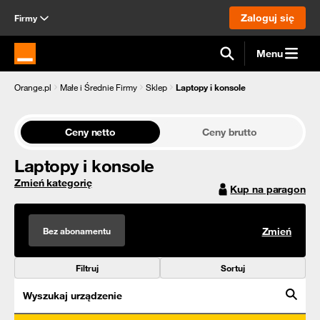
Zaloguj się
Firmy
Menu
Strona główna Orange.pl
Orange.pl
Małe i Średnie Firmy
Sklep
Laptopy i konsole
Ceny netto
Ceny brutto
Laptopy i konsole
Zmień kategorię
Kup na paragon
Bez abonamentu
Zmień
Filtruj
Sortuj
Wyszukaj urządzenie