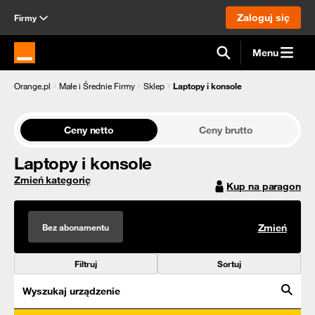
Zaloguj się
Firmy
Menu
Strona główna Orange.pl
Orange.pl
Małe i Średnie Firmy
Sklep
Laptopy i konsole
Ceny netto
Ceny brutto
Laptopy i konsole
Zmień kategorię
Kup na paragon
Bez abonamentu
Zmień
Filtruj
Sortuj
Wyszukaj urządzenie