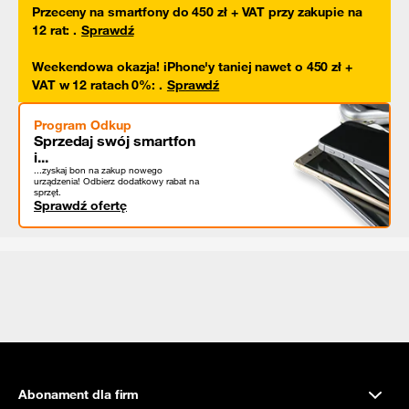
Przeceny na smartfony do 450 zł + VAT przy zakupie na
12 rat
:
.
Sprawdź
Weekendowa okazja! iPhone'y taniej nawet o 450 zł +
VAT w 12 ratach 0%
:
.
Sprawdź
Program Odkup
Sprzedaj swój smartfon
i...
...zyskaj bon na zakup nowego
urządzenia! Odbierz dodatkowy rabat na
sprzęt.
Sprawdź ofertę
Abonament dla firm