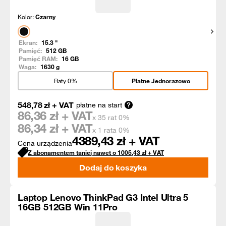
Kolor:
Czarny
Pokaż
Ekran:
15.3
"
Pamięć:
512
GB
Pamięć RAM:
16
GB
Waga:
1630
g
Raty 0%
Płatne Jednorazowo
548,78
zł
+ VAT
płatne na start
86,36
zł + VAT
x 35 rat 0%
86,34
zł + VAT
x 1 rata 0%
4389,43
zł + VAT
Cena urządzenia
Z abonamentem taniej nawet o
1005,43
zł
+ VAT
Dodaj do koszyka
Laptop Lenovo ThinkPad G3 Intel Ultra 5
16GB 512GB Win 11Pro