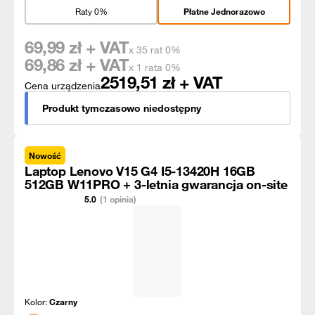
Raty 0%
Płatne Jednorazowo
69,99
zł + VAT
x 35 rat 0%
69,86
zł + VAT
x 1 rata 0%
2519,51
zł + VAT
Cena urządzenia
Produkt tymczasowo niedostępny
Nowość
Laptop Lenovo V15 G4 I5-13420H 16GB
512GB W11PRO + 3-letnia gwarancja on-site
5.0
(1 opinia)
Kolor:
Czarny