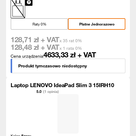
Raty 0%
Płatne Jednorazowo
128,71
zł + VAT
x 35 rat 0%
128,48
zł + VAT
x 1 rata 0%
4633,33
zł + VAT
Cena urządzenia
Produkt tymczasowo niedostępny
Laptop LENOVO IdeaPad Slim 3 15IRH10
5.0
(1 opinia)
Kolor:
Szary