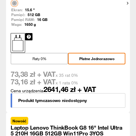
Pokaż
Ekran:
15.6
"
Pamięć:
512
GB
Pamięć RAM:
16
GB
Waga:
1650
g
Raty 0%
Płatne Jednorazowo
73,38
zł + VAT
x 35 rat 0%
73,16
zł + VAT
x 1 rata 0%
2641,46
zł + VAT
Cena urządzenia
Produkt tymczasowo niedostępny
Nowość
Laptop Lenovo ThinkBook G8 16" Intel Ultra
5 210H 16GB 512GB Win11Pro 3YOS