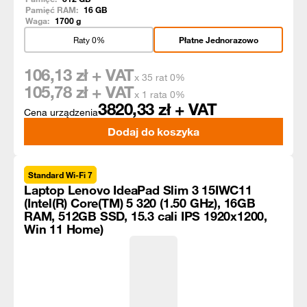
Pamięć RAM:
16
GB
Waga:
1700
g
Raty 0%
Płatne Jednorazowo
106,13
zł + VAT
x 35 rat 0%
105,78
zł + VAT
x 1 rata 0%
3820,33
zł + VAT
Cena urządzenia
Dodaj do koszyka
Standard Wi-Fi 7
Laptop Lenovo IdeaPad Slim 3 15IWC11
(Intel(R) Core(TM) 5 320 (1.50 GHz), 16GB
RAM, 512GB SSD, 15.3 cali IPS 1920x1200,
Win 11 Home)