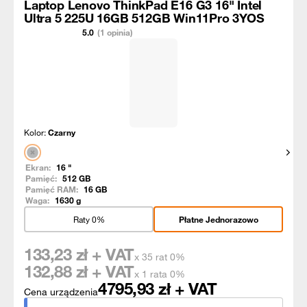
Laptop Lenovo ThinkPad E16 G3 16" Intel
Ultra 5 225U 16GB 512GB Win11Pro 3YOS
5.0
(1 opinia)
Kolor:
Czarny
Pokaż
Ekran:
16
"
Pamięć:
512
GB
Pamięć RAM:
16
GB
Waga:
1630
g
Raty 0%
Płatne Jednorazowo
133,23
zł + VAT
x 35 rat 0%
132,88
zł + VAT
x 1 rata 0%
4795,93
zł + VAT
Cena urządzenia