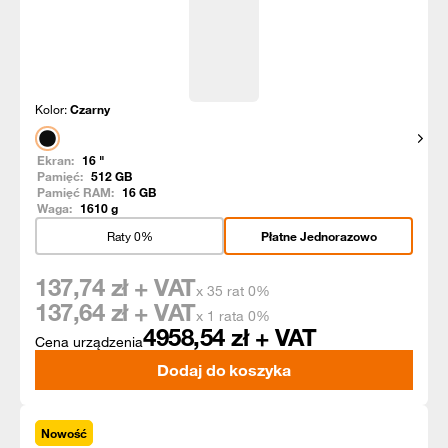
Kolor:
Czarny
Pokaż
Ekran:
16
"
Pamięć:
512
GB
Pamięć RAM:
16
GB
Waga:
1610
g
Raty 0%
Płatne Jednorazowo
137,74
zł + VAT
x 35 rat 0%
137,64
zł + VAT
x 1 rata 0%
4958,54
zł + VAT
Cena urządzenia
Dodaj do koszyka
Nowość