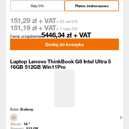
Raty 0%
Płatne Jednorazowo
151,29
zł + VAT
x 35 rat 0%
151,19
zł + VAT
x 1 rata 0%
5446,34
zł + VAT
Cena urządzenia
Dodaj do koszyka
Laptop Lenovo ThinkBook G8 Intel Ultra 5
16GB 512GB Win11Pro
Kolor:
Srebrny
Pokaż
Ekran:
16
"
Pamięć:
512
GB