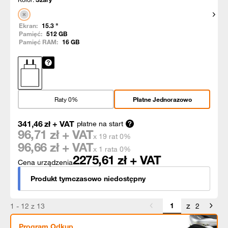
Pokaż
Ekran:
15.3
"
Pamięć:
512
GB
Pamięć RAM:
16
GB
Raty 0%
Płatne Jednorazowo
341,46
zł
+ VAT
płatne na start
96,71
zł + VAT
x 19 rat 0%
96,66
zł + VAT
x 1 rata 0%
2275,61
zł + VAT
Cena urządzenia
Produkt tymczasowo niedostępny
z
1 - 12 z 13
2
Program Odkup