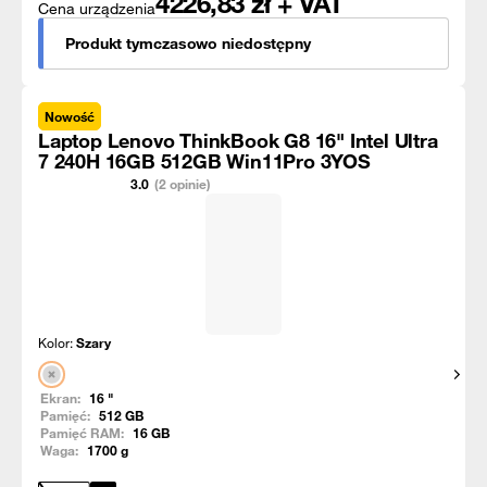
4226,83
zł + VAT
Cena urządzenia
Produkt tymczasowo niedostępny
Nowość
Laptop Lenovo ThinkBook G8 16" Intel Ultra
7 240H 16GB 512GB Win11Pro 3YOS
3.0
(2 opinie)
Kolor:
Szary
Pokaż
Ekran:
16
"
Pamięć:
512
GB
Pamięć RAM:
16
GB
Waga:
1700
g