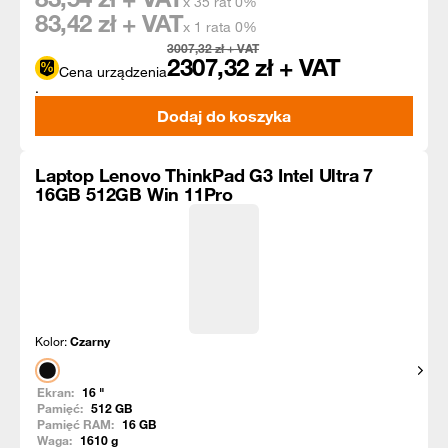
x 35 rat 0%
83,42
zł + VAT
x 1 rata 0%
3007,32
zł + VAT
2307,32
zł + VAT
Cena urządzenia
.
Dodaj do koszyka
Laptop Lenovo ThinkPad G3 Intel Ultra 7
16GB 512GB Win 11Pro
Kolor:
Czarny
Pokaż
Ekran:
16
"
Pamięć:
512
GB
Pamięć RAM:
16
GB
Waga:
1610
g