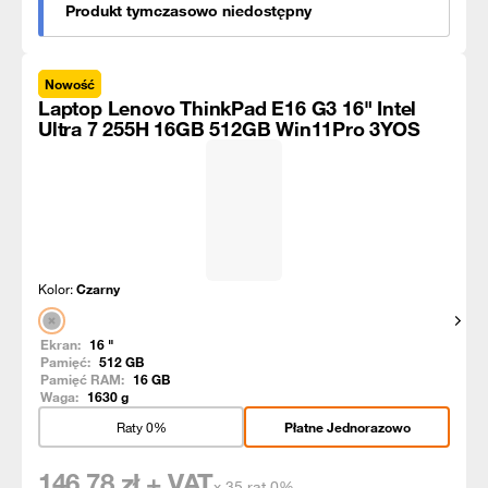
Produkt tymczasowo niedostępny
Nowość
Laptop Lenovo ThinkPad E16 G3 16" Intel
Ultra 7 255H 16GB 512GB Win11Pro 3YOS
Kolor:
Czarny
Pokaż
Ekran:
16
"
Pamięć:
512
GB
Pamięć RAM:
16
GB
Waga:
1630
g
Raty 0%
Płatne Jednorazowo
146,78
zł + VAT
x 35 rat 0%