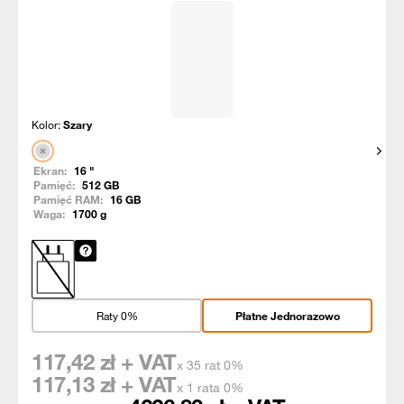
Kolor:
Szary
Pokaż
Ekran:
16
"
Pamięć:
512
GB
Pamięć RAM:
16
GB
Waga:
1700
g
Raty 0%
Płatne Jednorazowo
117,42
zł + VAT
x 35 rat 0%
117,13
zł + VAT
x 1 rata 0%