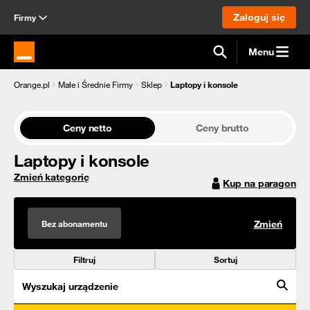
Zaloguj się
Firmy
Menu
Strona główna Orange.pl
Orange.pl
Małe i Średnie Firmy
Sklep
Laptopy i konsole
Ceny netto
Ceny brutto
Laptopy i konsole
Zmień kategorię
Kup na paragon
Bez abonamentu
Zmień
Filtruj
Sortuj
Wyszukaj urządzenie