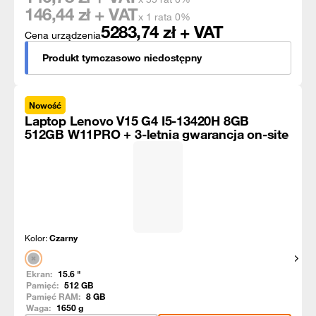
146,44
zł + VAT
x 1 rata 0%
5283,74
zł + VAT
Cena urządzenia
Produkt tymczasowo niedostępny
Nowość
Laptop Lenovo V15 G4 I5-13420H 8GB
512GB W11PRO + 3-letnia gwarancja on-site
Kolor:
Czarny
Pokaż
Ekran:
15.6
"
Pamięć:
512
GB
Pamięć RAM:
8
GB
Waga:
1650
g