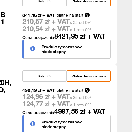
Raty 0%
Płatne Jednorazowo
GB
841,46
zł
+ VAT
płatne na start
210,57
zł + VAT
11
x 35 rat 0%
210,54
zł + VAT
x 1 rata 0%
8421,95
zł + VAT
Cena urządzenia
Produkt tymczasowo
niedostępny
Raty 0%
Płatne Jednorazowo
20H,
D,
499,19
zł
+ VAT
płatne na start
124,96
zł + VAT
x 35 rat 0%
124,77
zł + VAT
x 1 rata 0%
4997,56
zł + VAT
Cena urządzenia
Produkt tymczasowo
niedostępny