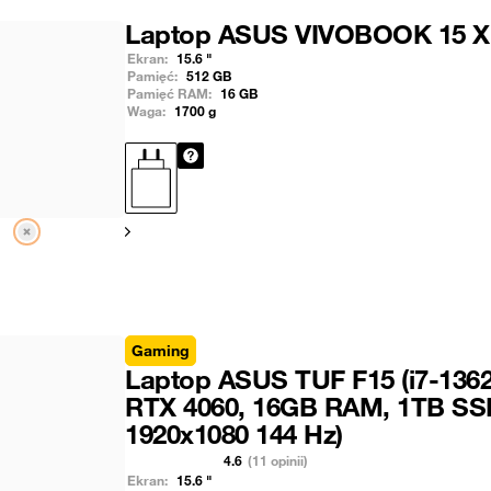
Laptop ASUS VIVOBOOK 15 X
Ekran:
15.6
"
Pamięć:
512
GB
Pamięć RAM:
16
GB
Waga:
1700
g
Pokaż następny
Gaming
Laptop ASUS TUF F15 (i7-136
RTX 4060, 16GB RAM, 1TB SS
1920x1080 144 Hz)
4.6
(11 opinii)
Ekran:
15.6
"