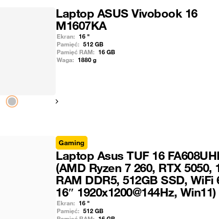
Laptop ASUS Vivobook 16
M1607KA
Ekran:
16
"
Pamięć:
512
GB
Pamięć RAM:
16
GB
Waga:
1880
g
Pokaż następny
Gaming
Laptop Asus TUF 16 FA608UH
(AMD Ryzen 7 260, RTX 5050,
RAM DDR5, 512GB SSD, WiFi 
16″ 1920x1200@144Hz, Win11)
Ekran:
16
"
Pamięć:
512
GB
Pamięć RAM:
16
GB