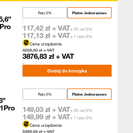
Raty 0%
Płatne Jednorazowo
5,6”
1Pro
117,42
zł + VAT
x 35 rat 0%
117,13
zł + VAT
x 1 rata 0%
Cena urządzenia
4226,83
zł + VAT
3876,83
zł + VAT
.
Dodaj do koszyka
Raty 0%
Płatne Jednorazowo
6”
11Pro
149,03
zł + VAT
x 35 rat 0%
148,99
zł + VAT
x 1 rata 0%
Cena urządzenia
5365,04
zł + VAT