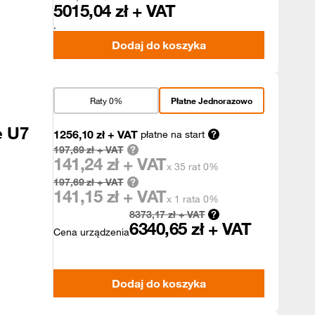
5015,04
zł + VAT
.
Dodaj do koszyka
Raty 0%
Płatne Jednorazowo
e U7
1256,10
zł
+ VAT
płatne na start
197,69
zł + VAT
141,24
zł + VAT
x 35 rat 0%
197,69
zł + VAT
141,15
zł + VAT
x 1 rata 0%
8373,17
zł + VAT
6340,65
zł + VAT
Cena urządzenia
Dodaj do koszyka