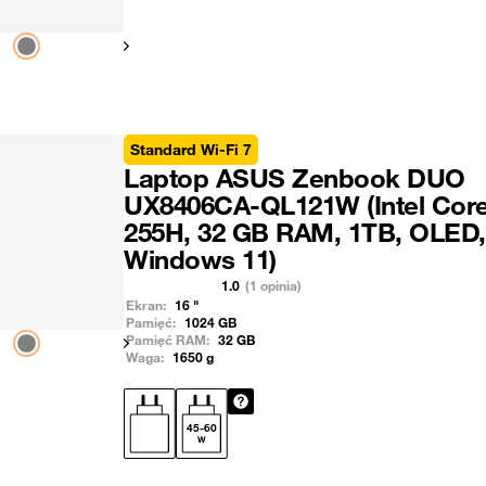
Pokaż następny
Standard Wi-Fi 7
Laptop ASUS Zenbook DUO
UX8406CA-QL121W (Intel Cor
255H, 32 GB RAM, 1TB, OLED,
Windows 11)
1.0
(1 opinia)
Ekran:
16
"
Pamięć:
1024
GB
Pamięć RAM:
32
GB
Pokaż następny
Waga:
1650
g
45
-
60
W