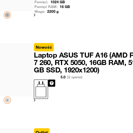
Pamięć:
1024
GB
Pamięć RAM:
16
GB
Waga:
2200
g
Pokaż następny
Nowość
Laptop ASUS TUF A16 (AMD 
7 260, RTX 5050, 16GB RAM, 5
GB SSD, 1920x1200)
5.0
(2 opinie)
Pokaż następny
Outlet