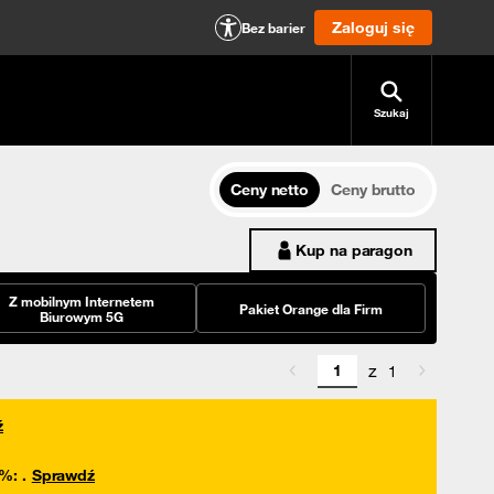
Zaloguj się
Bez barier
Szukaj
Ceny netto
Ceny brutto
Kup na paragon
Z mobilnym Internetem
Pakiet Orange dla Firm
Biurowym 5G
z
1
ź
0%
:
.
Sprawdź