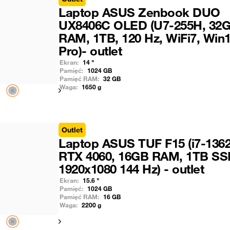
Laptop ASUS Zenbook DUO
UX8406C OLED (U7-255H, 32
RAM, 1TB, 120 Hz, WiFi7, Win
Pro)- outlet
Ekran:
14
"
Pamięć:
1024
GB
Pamięć RAM:
32
GB
Waga:
1650
g
Pokaż następny
Outlet
Laptop ASUS TUF F15 (i7-136
RTX 4060, 16GB RAM, 1TB SS
1920x1080 144 Hz) - outlet
Ekran:
15.6
"
Pamięć:
1024
GB
Pamięć RAM:
16
GB
Waga:
2200
g
Pokaż następny