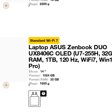
Waga:
2200
g
Pokaż następny
Standard Wi-Fi 7
Laptop ASUS Zenbook DUO
UX8406C OLED (U7-255H, 32
RAM, 1TB, 120 Hz, WiFi7, Win
Pro)
Ekran:
14
"
Pamięć:
1024
GB
Pamięć RAM:
32
GB
Waga:
1650
g
Pokaż następny