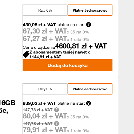
Raty 0%
Płatne Jednorazowo
430,08
zł
+ VAT
płatne na start
67,30
zł + VAT
x 35 rat 0%
67,27
zł + VAT
x 1 rata 0%
4600,81
zł + VAT
Cena urządzenia
Z abonamentem taniej nawet o
1144,81
zł
+ VAT
Dodaj do koszyka
Raty 0%
Płatne Jednorazowo
I
 16GB
939,02
zł
+ VAT
płatne na start
6e,
147,78
zł + VAT
80,04
zł + VAT
x 35 rat 0%
147,78
zł + VAT
79,91
zł + VAT
x 1 rata 0%