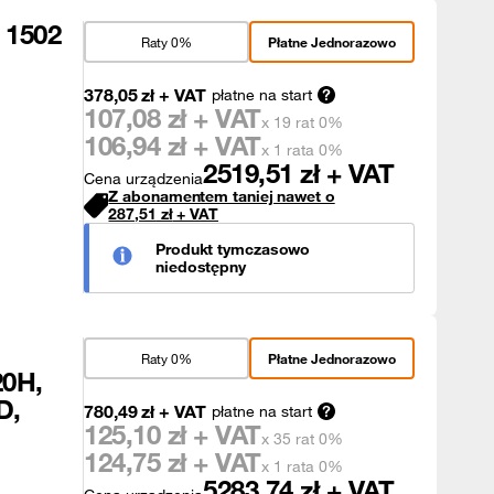
 1502
Raty 0%
Płatne Jednorazowo
378,05
zł
+ VAT
płatne na start
107,08
zł + VAT
x 19 rat 0%
106,94
zł + VAT
x 1 rata 0%
2519,51
zł + VAT
Cena urządzenia
Z abonamentem taniej nawet o
287,51
zł
+ VAT
Produkt tymczasowo
niedostępny
Raty 0%
Płatne Jednorazowo
20H,
D,
780,49
zł
+ VAT
płatne na start
125,10
zł + VAT
x 35 rat 0%
124,75
zł + VAT
x 1 rata 0%
5283,74
zł + VAT