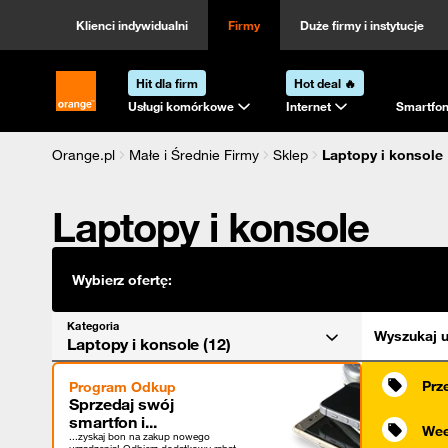
Kategoria
Sortowanie
Klienci indywidualni
Firmy
Duże firmy i instytucje
Hit dla firm
Hot deal 🔥
Strona główna Orange.pl
Usługi komórkowe
Internet
Smartfon
Orange.pl
Małe i Średnie Firmy
Sklep
Laptopy i konsole
Laptopy i konsole
Wybierz ofertę:
Kategoria
Wyszukaj u
Laptopy i konsole (12)
Prz
Program Odkup
Sprzedaj swój
smartfon i...
Wee
...zyskaj bon na zakup nowego