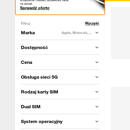
urządzenia! Odbierz dodatkowy rabat
na sprzęt.
Sprawdź ofertę
Wyczyść
Filtruj
Marka
Apple, Motorola, ...
Dostępność
Cena
Obsługa sieci 5G
Rodzaj karty SIM
Dual SIM
System operacyjny