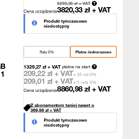
6259,35
zł + VAT
3820,33
zł + VAT
Cena urządzenia
Produkt tymczasowo
niedostępny
Raty 0%
Płatne Jednorazowo
GB
1329,27
zł
+ VAT
płatne na start
209,22
zł + VAT
11
x 35 rat 0%
209,01
zł + VAT
x 1 rata 0%
8860,98
zł + VAT
Cena urządzenia
Z abonamentem taniej nawet o
369,98
zł
+ VAT
Produkt tymczasowo
niedostępny