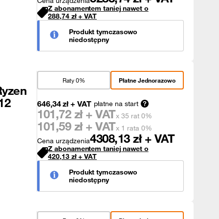
Cena urządzenia
Z abonamentem taniej nawet o
288,74
zł
+ VAT
Produkt tymczasowo
niedostępny
Raty 0%
Płatne Jednorazowo
Ryzen
12
646,34
zł
+ VAT
płatne na start
101,72
zł + VAT
x 35 rat 0%
101,59
zł + VAT
x 1 rata 0%
4308,13
zł + VAT
Cena urządzenia
Z abonamentem taniej nawet o
420,13
zł
+ VAT
Produkt tymczasowo
niedostępny