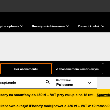
y i urządzenia
Rozwiązania biznesowe
Pomoc i kontakt
Bez abonamentu
Z abonamentem komórkowym
Sortowanie
rządzenie
Polecane
eceny na smartfony do 450 zł + VAT przy zakupie na 12 rat
:
.
Sprawd
kendowa okazja! iPhone'y taniej nawet o 450 zł + VAT w 12 ratach 