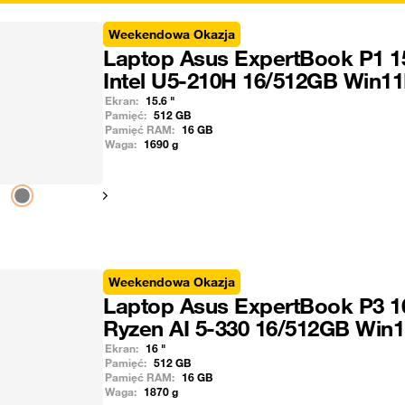
Weekendowa Okazja
Laptop Asus ExpertBook P1 1
Intel U5-210H 16/512GB Win1
Ekran:
15.6
"
Pamięć:
512
GB
Pamięć RAM:
16
GB
Waga:
1690
g
Pokaż następny
Weekendowa Okazja
Laptop Asus ExpertBook P3 1
Ryzen AI 5-330 16/512GB Win
Ekran:
16
"
Pamięć:
512
GB
Pamięć RAM:
16
GB
Waga:
1870
g