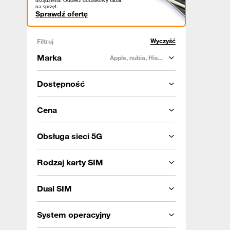
urządzenia! Odbierz dodatkowy rabat
na sprzęt.
Sprawdź ofertę
Wyczyść
Filtruj
Marka
Apple, nubia, His...
Dostępność
Cena
Obsługa sieci 5G
Rodzaj karty SIM
Dual SIM
System operacyjny