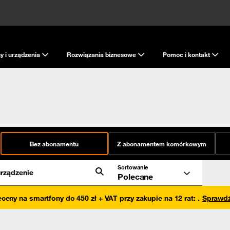
y i urządzenia
Rozwiązania biznesowe
Pomoc i kontakt
Bez abonamentu
Z abonamentem komórkowym
Sortowanie
rządzenie
Polecane
eceny na smartfony do 450 zł + VAT przy zakupie na 12 rat
:
.
Sprawd