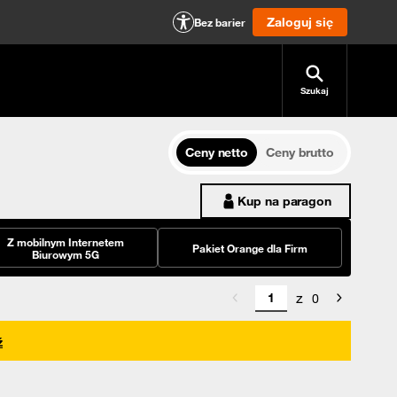
Zaloguj się
Bez barier
Szukaj
Ceny netto
Ceny brutto
Kup na paragon
Z mobilnym Internetem
Pakiet Orange dla Firm
Biurowym 5G
z
0
ź