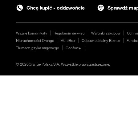
Chcę kupić - oddzwońcie
Sprawdź map
Ważne komunikaty
Regulamin serwisu
Warunki zakupów
Ochro
Nieruchomości Orange
MultiBox
Odpowiedzialny Biznes
Fundac
Tłumacz języka migowego
Confort+
©
2026
Orange Polska S.A. Wszystkie prawa zastrzeżone.