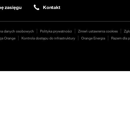
ę zasięgu
Kontakt
na danych osobowych
Polityka prywatności
Zmień ustawienia cookies
Zgł
ja Orange
Kontrola dostępu do infrastruktury
Orange Energia
Razem dla p