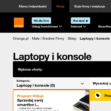
Kategoria
Sortowanie
Klienci indywidualni
Firmy
Duże firmy i instytucje
Hit dla firm
Hot deal 🔥
Strona główna Orange.pl
Usługi komórkowe
Internet
Smartfon
Orange.pl
Małe i Średnie Firmy
Sklep
Laptopy i konsole
Laptopy i konsole
Wybierz ofertę:
Kategoria
Wyszukaj u
Laptopy i konsole (0)
Prz
Program Odkup
Sprzedaj swój
smartfon i...
...zyskaj bon na zakup nowego