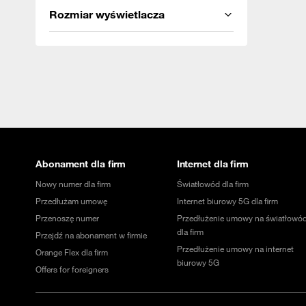
Rozmiar wyświetlacza
Abonament dla firm
Internet dla firm
Nowy numer dla firm
Światłowód dla firm
Przedłużam umowę
Internet biurowy 5G dla firm
Przenoszę numer
Przedłużenie umowy na światłowó
dla firm
Przejdź na abonament w firmie
Przedłużenie umowy na internet
Orange Flex dla firm
biurowy 5G
Offers for foreigners