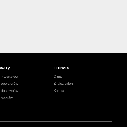
rwisy
O firmie
a inwestorów
O nas
 operatorów
Znajdź salon
a dostawców
Kariera
a mediów