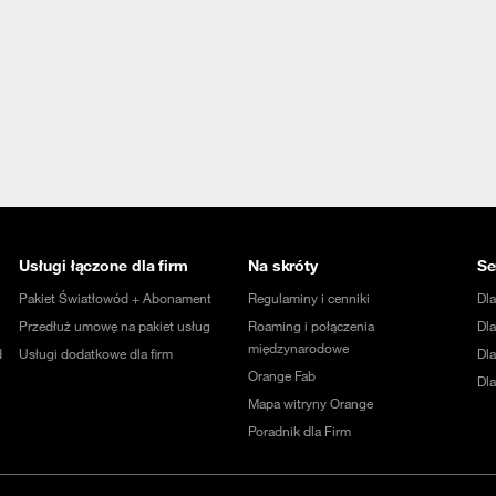
Usługi łączone dla firm
Na skróty
Se
Pakiet Światłowód + Abonament
Regulaminy i cenniki
Dl
Przedłuż umowę na pakiet usług
Roaming i połączenia
Dla
międzynarodowe
d
Usługi dodatkowe dla firm
Dl
Orange Fab
Dl
Mapa witryny Orange
Poradnik dla Firm