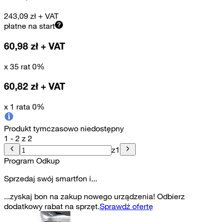
243,09
zł
+ VAT
płatne na start
60,98
zł + VAT
x 35 rat 0%
60,82
zł + VAT
x 1 rata 0%
Produkt tymczasowo niedostępny
1 - 2 z 2
z
1
Program Odkup
Sprzedaj swój smartfon i...
...zyskaj bon na zakup nowego urządzenia! Odbierz
dodatkowy rabat na sprzęt.
Sprawdź ofertę