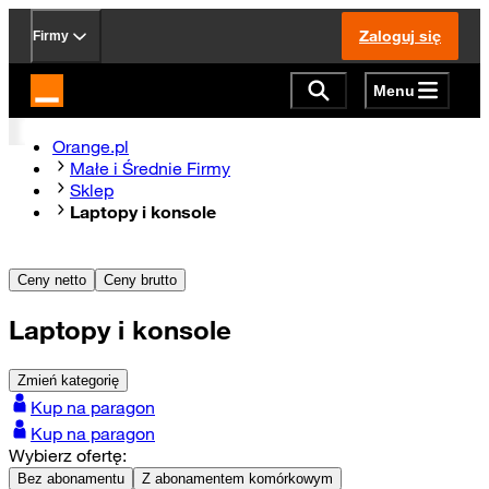
Zaloguj się
Firmy
Menu
Strona główna Orange.pl
Orange.pl
Małe i Średnie Firmy
Sklep
Laptopy i konsole
Ceny netto
Ceny brutto
Laptopy i konsole
Zmień kategorię
Kup na paragon
Kup na paragon
Wybierz ofertę:
Bez abonamentu
Z abonamentem komórkowym