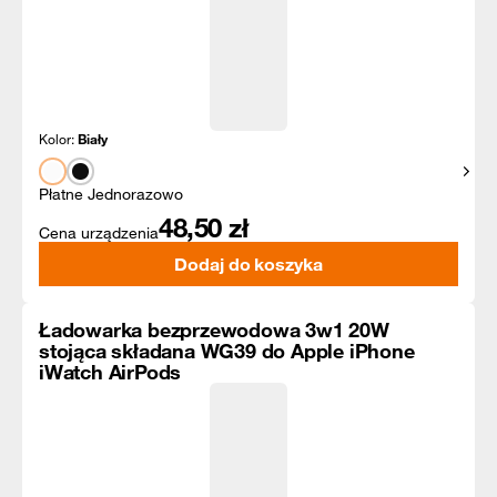
Kolor:
Biały
Pokaż
Płatne Jednorazowo
48,50
zł
Cena urządzenia
Dodaj do koszyka
Ładowarka bezprzewodowa 3w1 20W
stojąca składana WG39 do Apple iPhone
iWatch AirPods