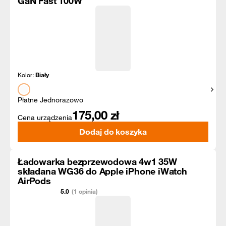
GaN Fast 100W
Kolor:
Biały
Pokaż
Płatne Jednorazowo
175,00
zł
Cena urządzenia
Dodaj do koszyka
Ładowarka bezprzewodowa 4w1 35W
składana WG36 do Apple iPhone iWatch
AirPods
5.0
(1 opinia)