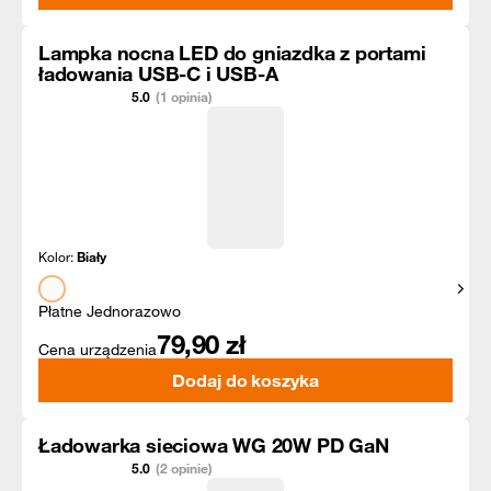
Lampka nocna LED do gniazdka z portami
ładowania USB-C i USB-A
5.0
(1 opinia)
Kolor:
Biały
Pokaż
Płatne Jednorazowo
79,90
zł
Cena urządzenia
Dodaj do koszyka
Ładowarka sieciowa WG 20W PD GaN
5.0
(2 opinie)