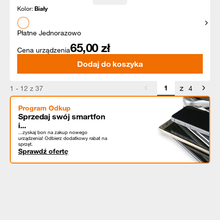
Kolor:
Biały
Pokaż
Płatne Jednorazowo
65,00
zł
Cena urządzenia
Dodaj do koszyka
z
1 - 12 z 37
4
Program Odkup
Sprzedaj swój smartfon
i...
...zyskaj bon na zakup nowego
urządzenia! Odbierz dodatkowy rabat na
sprzęt.
Sprawdź ofertę