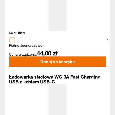
Kolor:
Biały
Pokaż
Płatne Jednorazowo
44,00
zł
Cena urządzenia
Dodaj do koszyka
Ładowarka sieciowa WG 3A Fast Charging
USB z kablem USB-C