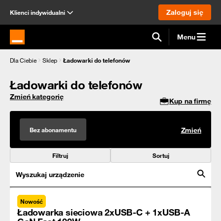
Zaloguj się
Klienci indywidualni
Menu
Strona główna Orange.pl
Dla Ciebie
Sklep
Ładowarki do telefonów
Ładowarki do telefonów
Zmień kategorię
Kup na firmę
Bez abonamentu
Zmień
Filtruj
Sortuj
Wyszukaj urządzenie
Nowość
Ładowarka sieciowa 2xUSB-C + 1xUSB-A