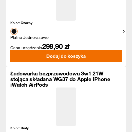
Kolor:
Czarny
Pokaż
Płatne Jednorazowo
299,90
zł
Cena urządzenia
Dodaj do koszyka
Ładowarka bezprzewodowa 3w1 21W
stojąca składana WG37 do Apple iPhone
iWatch AirPods
Kolor:
Biały