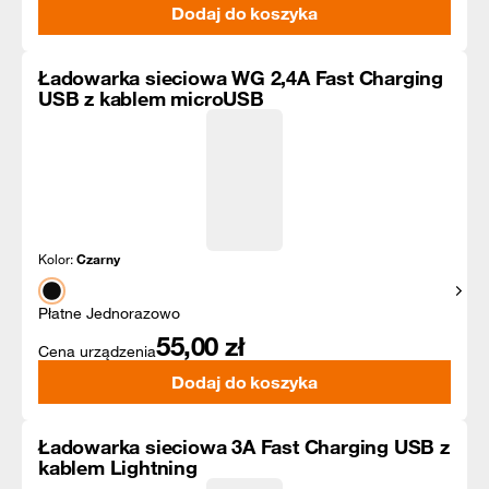
Dodaj do koszyka
Ładowarka sieciowa WG 2,4A Fast Charging
USB z kablem microUSB
Kolor:
Czarny
Pokaż
Płatne Jednorazowo
55,00
zł
Cena urządzenia
Dodaj do koszyka
Ładowarka sieciowa 3A Fast Charging USB z
kablem Lightning