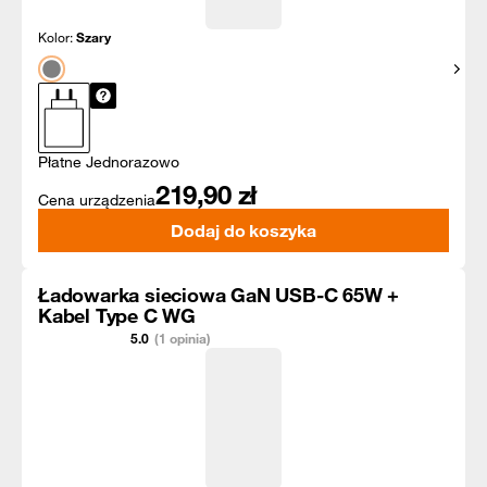
Kolor:
Szary
Pokaż
Płatne Jednorazowo
219,90
zł
Cena urządzenia
Dodaj do koszyka
Ładowarka sieciowa GaN USB-C 65W +
Kabel Type C WG
5.0
(1 opinia)