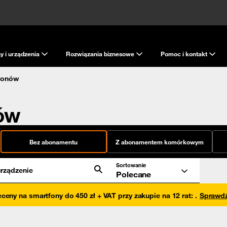
y i urządzenia
Rozwiązania biznesowe
Pomoc i kontakt
fonów
nów
Bez abonamentu
Z abonamentem komórkowym
Sortowanie
rządzenie
Polecane
eceny na smartfony do 450 zł + VAT przy zakupie na 12 rat
:
.
Sprawd