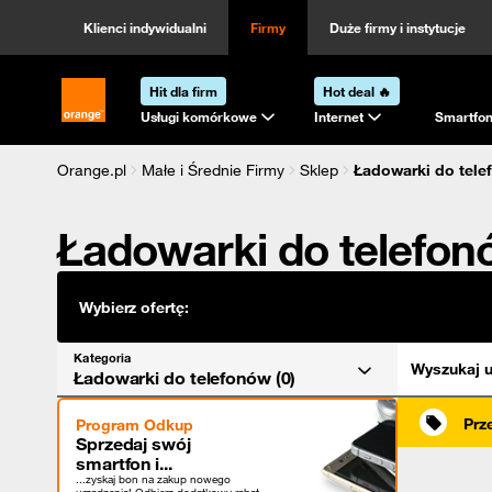
Kategoria
Sortowanie
Klienci indywidualni
Firmy
Duże firmy i instytucje
Hit dla firm
Hot deal 🔥
Strona główna Orange.pl
Usługi komórkowe
Internet
Smartfon
Orange.pl
Małe i Średnie Firmy
Sklep
Ładowarki do tele
Ładowarki do telefo
Wybierz ofertę:
Kategoria
Wyszukaj u
Ładowarki do telefonów (0)
Prz
Program Odkup
Sprzedaj swój
smartfon i...
...zyskaj bon na zakup nowego