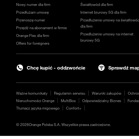
Nowy numer dla firm
Światłowód dla firm
Przedłużam umowę
Internet biurowy 5G dla firm
Przenoszę numer
Przedłużenie umowy na światłowó
dla firm
Przejdź na abonament w firmie
Przedłużenie umowy na internet
Orange Flex dla firm
biurowy 5G
Offers for foreigners
Chcę kupić - oddzwońcie
Sprawdź map
Ważne komunikaty
Regulamin serwisu
Warunki zakupów
Ochro
Nieruchomości Orange
MultiBox
Odpowiedzialny Biznes
Fundac
Tłumacz języka migowego
Confort+
©
2026
Orange Polska S.A. Wszystkie prawa zastrzeżone.