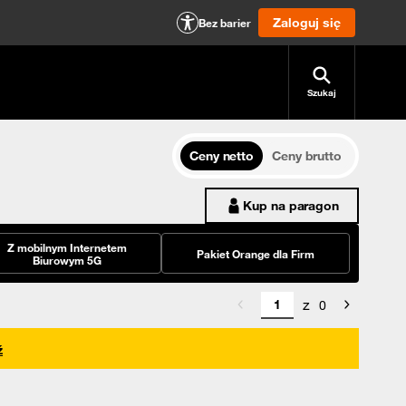
Zaloguj się
Bez barier
Szukaj
Ceny netto
Ceny brutto
Kup na paragon
Z mobilnym Internetem
Pakiet Orange dla Firm
Biurowym 5G
z
0
ź