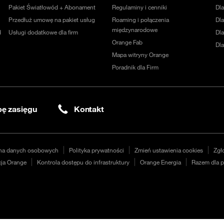
Pakiet Światłowód + Abonament
Regulaminy i cenniki
Dl
Przedłuż umowę na pakiet usług
Roaming i połączenia
Dla
międzynarodowe
d
Usługi dodatkowe dla firm
Dl
Orange Fab
Dl
Mapa witryny Orange
Poradnik dla Firm
ę zasięgu
Kontakt
na danych osobowych
Polityka prywatności
Zmień ustawienia cookies
Zgł
ja Orange
Kontrola dostępu do infrastruktury
Orange Energia
Razem dla p