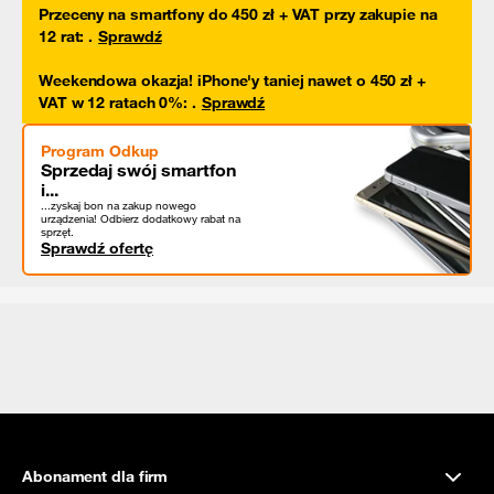
Przeceny na smartfony do 450 zł + VAT przy zakupie na
12 rat
:
.
Sprawdź
Weekendowa okazja! iPhone'y taniej nawet o 450 zł +
VAT w 12 ratach 0%
:
.
Sprawdź
Program Odkup
Sprzedaj swój smartfon
i...
...zyskaj bon na zakup nowego
urządzenia! Odbierz dodatkowy rabat na
sprzęt.
Sprawdź ofertę
Abonament dla firm