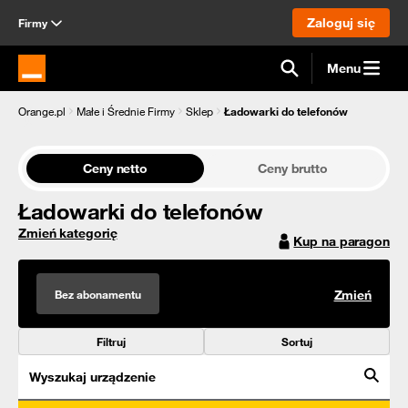
Zaloguj się
Firmy
Menu
Strona główna Orange.pl
Orange.pl
Małe i Średnie Firmy
Sklep
Ładowarki do telefonów
Ceny netto
Ceny brutto
Ładowarki do telefonów
Zmień kategorię
Kup na paragon
Bez abonamentu
Zmień
Filtruj
Sortuj
Wyszukaj urządzenie