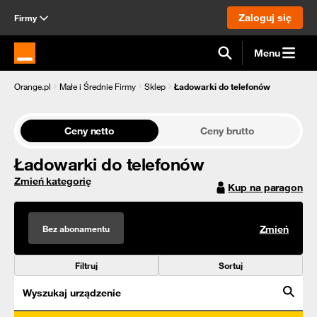
Zaloguj się
Firmy
Menu
Strona główna Orange.pl
Orange.pl
Małe i Średnie Firmy
Sklep
Ładowarki do telefonów
Ceny netto
Ceny brutto
Ładowarki do telefonów
Zmień kategorię
Kup na paragon
Bez abonamentu
Zmień
Filtruj
Sortuj
Wyszukaj urządzenie