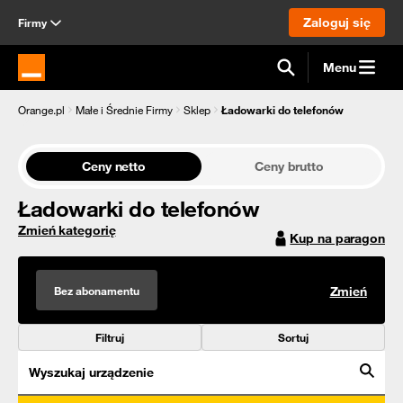
Zaloguj się
Firmy
Menu
Strona główna Orange.pl
Orange.pl
Małe i Średnie Firmy
Sklep
Ładowarki do telefonów
Ceny netto
Ceny brutto
Ładowarki do telefonów
Zmień kategorię
Kup na paragon
Bez abonamentu
Zmień
Filtruj
Sortuj
Wyszukaj urządzenie