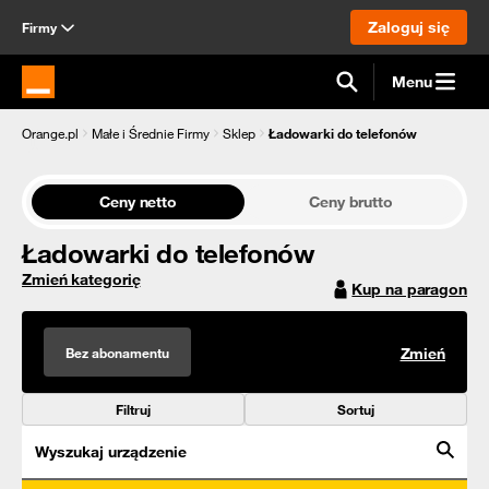
Zaloguj się
Firmy
Menu
Strona główna Orange.pl
Orange.pl
Małe i Średnie Firmy
Sklep
Ładowarki do telefonów
Ceny netto
Ceny brutto
Ładowarki do telefonów
Zmień kategorię
Kup na paragon
Bez abonamentu
Zmień
Filtruj
Sortuj
Wyszukaj urządzenie