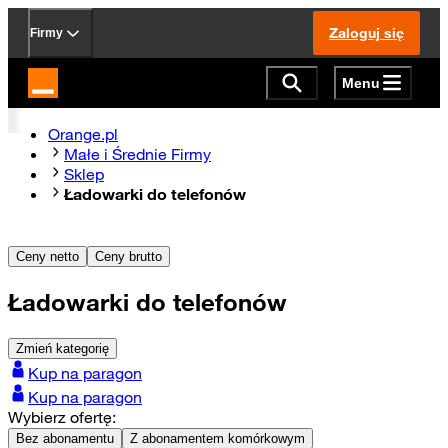
Zaloguj się
Firmy
Menu
Strona główna Orange.pl
Orange.pl
Małe i Średnie Firmy
Sklep
Ładowarki do telefonów
Ceny netto
Ceny brutto
Ładowarki do telefonów
Zmień kategorię
Kup na paragon
Kup na paragon
Wybierz ofertę:
Bez abonamentu
Z abonamentem komórkowym