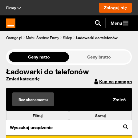
Zaloguj się
Firmy
Menu
Strona główna Orange.pl
Orange.pl
Małe i Średnie Firmy
Sklep
Ładowarki do telefonów
Ceny netto
Ceny brutto
Ładowarki do telefonów
Zmień kategorię
Kup na paragon
Bez abonamentu
Zmień
Filtruj
Sortuj
Wyszukaj urządzenie