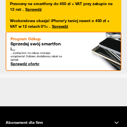
Przeceny na smartfony do 450 zł + VAT przy zakupie na
12 rat
:
.
Sprawdź
Weekendowa okazja! iPhone'y taniej nawet o 450 zł +
VAT w 12 ratach 0%
:
.
Sprawdź
Program Odkup
Sprzedaj swój smartfon
i...
...zyskaj bon na zakup nowego
urządzenia! Odbierz dodatkowy rabat na
sprzęt.
Sprawdź ofertę
Abonament dla firm