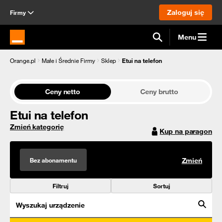
Zaloguj się
Firmy
Menu
Strona główna Orange.pl
Orange.pl
Małe i Średnie Firmy
Sklep
Etui na telefon
Ceny netto
Ceny brutto
Etui na telefon
Zmień kategorię
Kup na paragon
Bez abonamentu
Zmień
Filtruj
Sortuj
Wyszukaj urządzenie