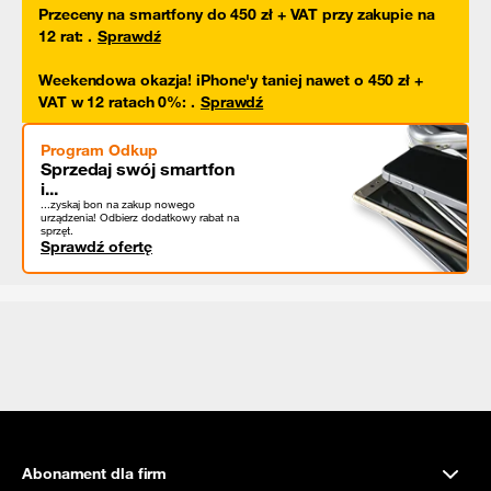
Przeceny na smartfony do 450 zł + VAT przy zakupie na
12 rat
:
.
Sprawdź
Weekendowa okazja! iPhone'y taniej nawet o 450 zł +
VAT w 12 ratach 0%
:
.
Sprawdź
Program Odkup
Sprzedaj swój smartfon
i...
...zyskaj bon na zakup nowego
urządzenia! Odbierz dodatkowy rabat na
sprzęt.
Sprawdź ofertę
Abonament dla firm