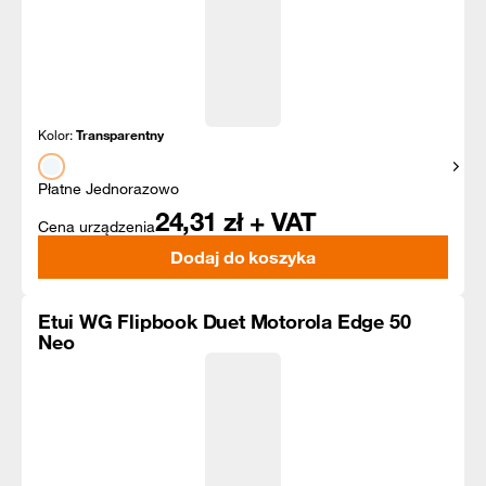
Kolor:
Transparentny
Pokaż
Płatne Jednorazowo
24,31
zł + VAT
Cena urządzenia
Dodaj do koszyka
Etui WG Flipbook Duet Motorola Edge 50
Neo