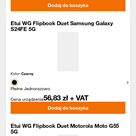
Dodaj do koszyka
Etui WG Flipbook Duet Samsung Galaxy
S24FE 5G
Kolor:
Czarny
Pokaż
Płatne Jednorazowo
56,83
zł + VAT
Cena urządzenia
Dodaj do koszyka
Etui WG Flipbook Duet Motorola Moto G55
5G