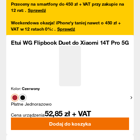
Przeceny na smartfony do 450 zł + VAT przy zakupie na
12 rat
:
.
Sprawdź
Weekendowa okazja! iPhone'y taniej nawet o 450 zł +
VAT w 12 ratach 0%
:
.
Sprawdź
Etui WG Flipbook Duet do Xiaomi 14T Pro 5G
Kolor:
Czerwony
Pokaż
Płatne Jednorazowo
52,85
zł + VAT
Cena urządzenia
Dodaj do koszyka