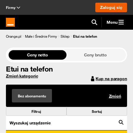
Zaloguj się
Firmy
Menu
Strona główna Orange.pl
Orange.pl
Małe i Średnie Firmy
Sklep
Etui na telefon
Ceny netto
Ceny brutto
Etui na telefon
Zmień kategorię
Kup na paragon
Bez abonamentu
Zmień
Filtruj
Sortuj
Wyszukaj urządzenie