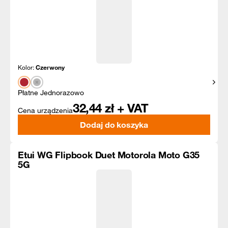
Kolor:
Czerwony
Pokaż
Płatne Jednorazowo
32,44
zł + VAT
Cena urządzenia
Dodaj do koszyka
Etui WG Flipbook Duet Motorola Moto G35
5G