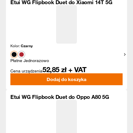
Etui WG Flipbook Duet do Xiaomi 14T 5G
Kolor:
Czarny
Pokaż
Płatne Jednorazowo
52,85
zł + VAT
Cena urządzenia
Dodaj do koszyka
Etui WG Flipbook Duet do Oppo A80 5G