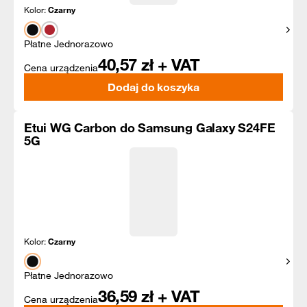
Kolor:
Czarny
Pokaż
Płatne Jednorazowo
40,57
zł + VAT
Cena urządzenia
Dodaj do koszyka
Etui WG Carbon do Samsung Galaxy S24FE
5G
Kolor:
Czarny
Pokaż
Płatne Jednorazowo
36,59
zł + VAT
Cena urządzenia