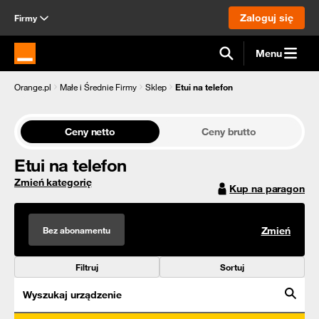
Zaloguj się
Firmy
Menu
Strona główna Orange.pl
Orange.pl
Małe i Średnie Firmy
Sklep
Etui na telefon
Ceny netto
Ceny brutto
Etui na telefon
Zmień kategorię
Kup na paragon
Bez abonamentu
Zmień
Filtruj
Sortuj
Wyszukaj urządzenie