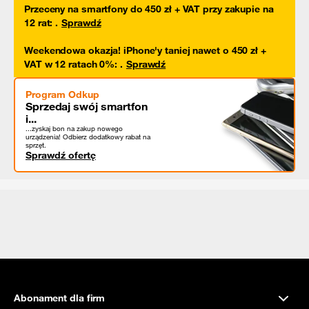
Przeceny na smartfony do 450 zł + VAT przy zakupie na
12 rat
:
.
Sprawdź
Weekendowa okazja! iPhone'y taniej nawet o 450 zł +
VAT w 12 ratach 0%
:
.
Sprawdź
Program Odkup
Sprzedaj swój smartfon
i...
...zyskaj bon na zakup nowego
urządzenia! Odbierz dodatkowy rabat na
sprzęt.
Sprawdź ofertę
Abonament dla firm