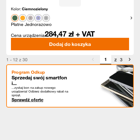
Kolor:
Ciemnozielony
Pokaż
Płatne Jednorazowo
284,47
zł + VAT
Cena urządzenia
Dodaj do koszyka
z
1 - 12 z 30
3
Program Odkup
Sprzedaj swój smartfon
i...
...zyskaj bon na zakup nowego
urządzenia! Odbierz dodatkowy rabat na
sprzęt.
Sprawdź ofertę