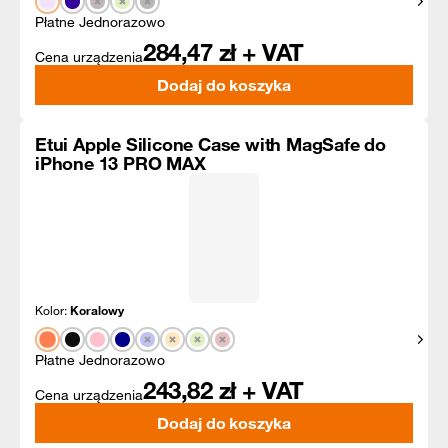
Pokaż
Płatne Jednorazowo
284,47
zł + VAT
Cena urządzenia
Dodaj do koszyka
Etui Apple Silicone Case with MagSafe do
iPhone 13 PRO MAX
Kolor:
Koralowy
Pokaż
Płatne Jednorazowo
243,82
zł + VAT
Cena urządzenia
Dodaj do koszyka