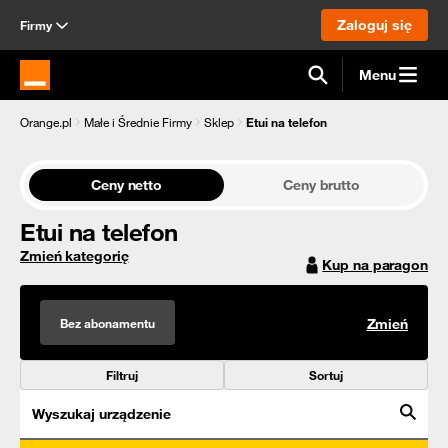
Zaloguj się
Firmy
Menu
Strona główna Orange.pl
Orange.pl
Małe i Średnie Firmy
Sklep
Etui na telefon
Ceny netto
Ceny brutto
Etui na telefon
Zmień kategorię
Kup na paragon
Bez abonamentu
Zmień
Filtruj
Sortuj
Wyszukaj urządzenie