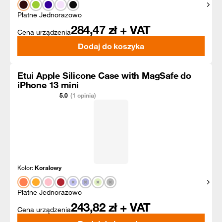
Pokaż
Płatne Jednorazowo
284,47
zł + VAT
Cena urządzenia
Dodaj do koszyka
Etui Apple Silicone Case with MagSafe do
iPhone 13 mini
5.0
(1 opinia)
Kolor:
Koralowy
Pokaż
Płatne Jednorazowo
243,82
zł + VAT
Cena urządzenia