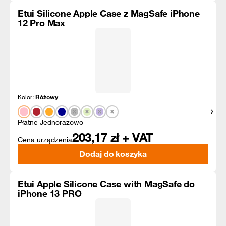
Etui Silicone Apple Case z MagSafe iPhone
12 Pro Max
Kolor:
Różowy
Pokaż
Płatne Jednorazowo
203,17
zł + VAT
Cena urządzenia
Dodaj do koszyka
Etui Apple Silicone Case with MagSafe do
iPhone 13 PRO