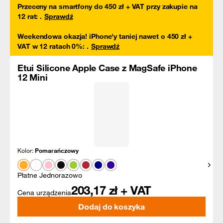
Przeceny na smartfony do 450 zł + VAT przy zakupie na
12 rat
:
.
Sprawdź
Weekendowa okazja! iPhone'y taniej nawet o 450 zł +
VAT w 12 ratach 0%
:
.
Sprawdź
Etui Silicone Apple Case z MagSafe iPhone
12 Mini
Kolor:
Pomarańczowy
Pokaż
Płatne Jednorazowo
203,17
zł + VAT
Cena urządzenia
Dodaj do koszyka