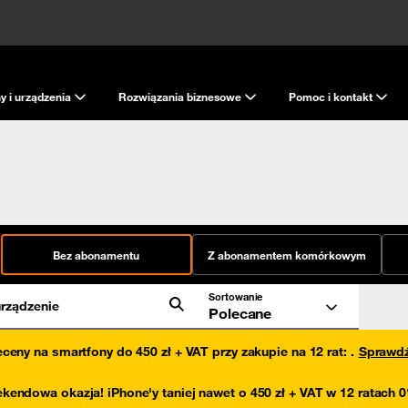
y i urządzenia
Rozwiązania biznesowe
Pomoc i kontakt
Bez abonamentu
Z abonamentem komórkowym
Sortowanie
rządzenie
Polecane
eceny na smartfony do 450 zł + VAT przy zakupie na 12 rat
:
.
Sprawd
kendowa okazja! iPhone'y taniej nawet o 450 zł + VAT w 12 ratach 