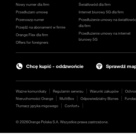
Nowy numer dla firm
Światłowód dla firm
Przedłużam umowę
Internet biurowy 5G dla firm
Przenoszę numer
Przedłużenie umowy na światłowó
dla firm
Przejdź na abonament w firmie
Przedłużenie umowy na internet
Orange Flex dla firm
biurowy 5G
Offers for foreigners
Chcę kupić - oddzwońcie
Sprawdź map
Ważne komunikaty
Regulamin serwisu
Warunki zakupów
Ochro
Nieruchomości Orange
MultiBox
Odpowiedzialny Biznes
Fundac
Tłumacz języka migowego
Confort+
©
2026
Orange Polska S.A. Wszystkie prawa zastrzeżone.