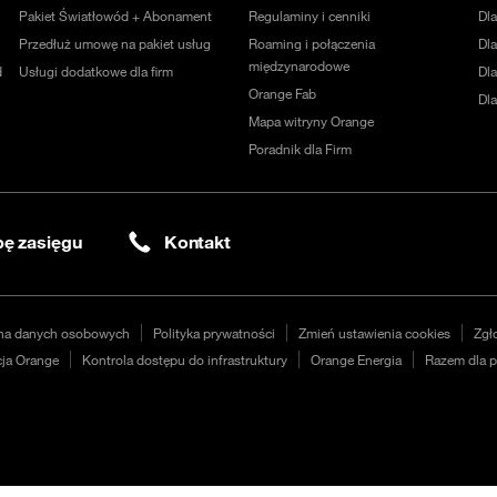
Pakiet Światłowód + Abonament
Regulaminy i cenniki
Dl
Przedłuż umowę na pakiet usług
Roaming i połączenia
Dla
międzynarodowe
d
Usługi dodatkowe dla firm
Dl
Orange Fab
Dl
Mapa witryny Orange
Poradnik dla Firm
ę zasięgu
Kontakt
na danych osobowych
Polityka prywatności
Zmień ustawienia cookies
Zgł
ja Orange
Kontrola dostępu do infrastruktury
Orange Energia
Razem dla p