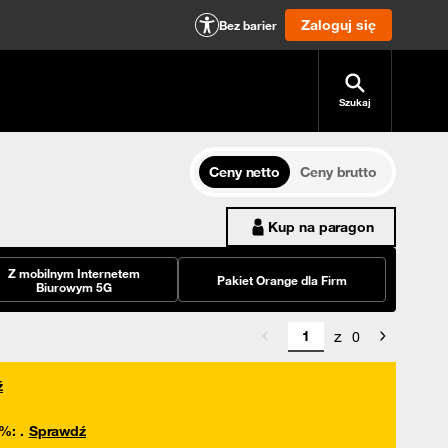
Zaloguj się
Bez barier
Szukaj
Ceny netto
Ceny brutto
Kup na paragon
Z mobilnym Internetem
Pakiet Orange dla Firm
Biurowym 5G
z
0
ź
0%
:
.
Sprawdź