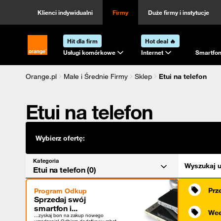
Kategoria
Sortowanie
Klienci indywidualni
Firmy
Duże firmy i instytucje
Hit dla firm
Hot deal 🔥
Strona główna Orange.pl
Usługi komórkowe
Internet
Smartfon
Orange.pl
Małe i Średnie Firmy
Sklep
Etui na telefon
Etui na telefon
Wybierz ofertę:
Kategoria
Wyszukaj u
Etui na telefon (0)
Prz
Program Odkup
Sprzedaj swój
smartfon i...
Wee
...zyskaj bon na zakup nowego